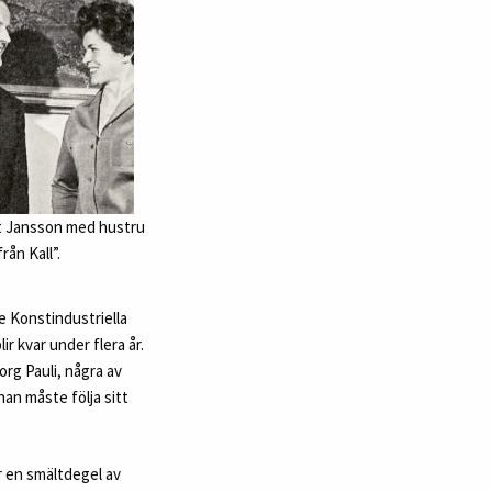
t Jansson med hustru
rån Kall”.
e Konstindustriella
r kvar under flera år.
g Pauli, några av
n måste följa sitt
r en smältdegel av