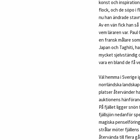
konst och inspiration
flock, och de söpo i 
nu han ändrade stavni
Av en vän fick han så
vem läraren var. Paul 
en fransk målare som h
Japan och Taghiti, har
mycket sjelvständig o.
vara en bland de få v
Väl hemma i Sverige ig
norrländska landskapen
platser återvänder ha
auktionens hänförand
På fjället ligger snön
fjällsjön nedanför sp
magiska penselföring 
strålar möter fjällens
återvända till flera g