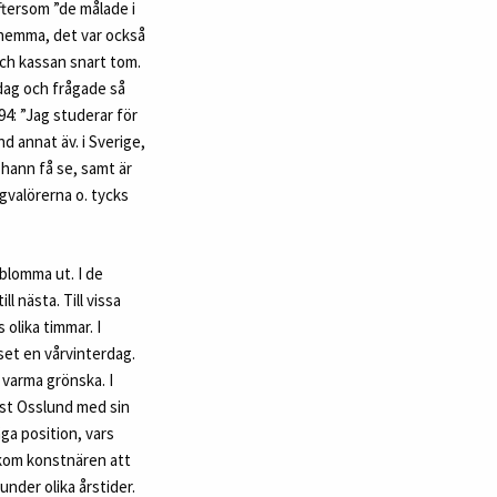
ftersom ”de målade i
r hemma, det var också
och kassan snart tom.
ddag och frågade så
94: ”Jag studerar för
d annat äv. i Sverige,
 hann få se, samt är
rgvalörerna o. tycks
 blomma ut. I de
l nästa. Till vissa
olika timmar. I
set en vårvinterdag.
n varma grönska. I
ast Osslund med sin
ga position, vars
d kom konstnären att
under olika årstider.