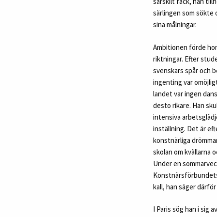
särskilt fack, han til
särlingen som sökte o
sina målningar.
Ambitionen förde hon
riktningar. Efter stu
svenskars spår och be
ingenting var omöjligt
landet var ingen dan
desto rikare. Han sku
intensiva arbetsgläd
inställning. Det är e
konstnärliga drömmarn
skolan om kvällarna o
Under en sommarvecka
Konstnärsförbundets 
kall, han säger därför
I Paris sög han i sig