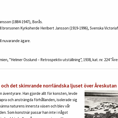
ansson (1884‑1947), Borås.
ll brorsonen Kyrkoherde Heribert Jansson (1919‑1996), Svenska Victoriaf
ll nuvarande ägare.
en, ”Helmer Osslund – Retrospektiv utställning”, 1938, kat. nr. 224 ”Åre
och det skimrande norrländska ljuset över Åreskutan
 äventyrare. Han gjorde allt för konsten, levde
apra och ansträngda förhållanden, isolerade sig
 känna naturens innersta väsen och blev vår
den. Som konstnär passar han inte i något