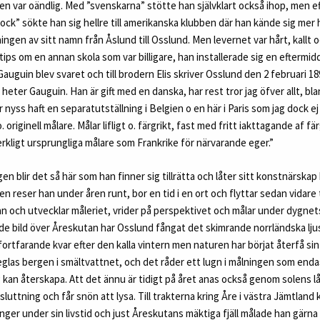
en var oändlig. Med ”svenskarna” stötte han självklart också ihop, men e
flock” sökte han sig hellre till amerikanska klubben där han kände sig me
ngen av sitt namn från Åslund till Osslund. Men levernet var hårt, kallt 
 tips om en annan skola som var billigare, han installerade sig en eftermi
Gauguin blev svaret och till brodern Elis skriver Osslund den 2 februari 18
eter Gauguin. Han är gift med en danska, har rest tror jag öfver allt, blan
 nyss haft en separatutställning i Belgien o en här i Paris som jag dock ej
 originell målare. Målar lifligt o. färgrikt, fast med fritt iakttagande af fä
erkligt ursprungliga målare som Frankrike för närvarande eger.”
en blir det så här som han finner sig tillrätta och låter sitt konstnärskap
 reser han under åren runt, bor en tid i en ort och flyttar sedan vidare til
n och utvecklar måleriet, vrider på perspektivet och målar under dygnets 
e bild över Åreskutan har Osslund fångat det skimrande norrländska lju
 fortfarande kvar efter den kalla vintern men naturen har börjat återfå si
eglas bergen i smältvattnet, och det råder ett lugn i målningen som end
kan återskapa. Att det ännu är tidigt på året anas också genom solens lå
 sluttning och får snön att lysa. Till trakterna kring Åre i västra Jämtlan
ånger under sin livstid och just Åreskutans mäktiga fjäll målade han gärna 