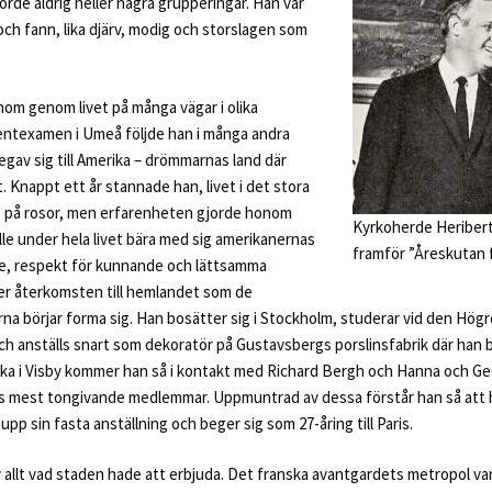
lhörde aldrig heller några grupperingar. Han var
ch fann, lika djärv, modig och storslagen som
om genom livet på många vägar i olika
dentexamen i Umeå följde han i många andra
gav sig till Amerika – drömmarnas land där
. Knappt ett år stannade han, livet i det stora
s på rosor, men erfarenheten gjorde honom
Kyrkoherde Heriber
lle under hela livet bära med sig amerikanernas
framför ”Åreskutan f
je, respekt för kunnande och lättsamma
fter återkomsten till hemlandet som de
a börjar forma sig. Han bosätter sig i Stockholm, studerar vid den Högr
ch anställs snart som dekoratör på Gustavsbergs porslinsfabrik där han bli
 i Visby kommer han så i kontakt med Richard Bergh och Hanna och Geor
mest tongivande medlemmar. Uppmuntrad av dessa förstår han så att ha
 upp sin fasta anställning och beger sig som 27-åring till Paris.
 av allt vad staden hade att erbjuda. Det franska avantgardets metropol va