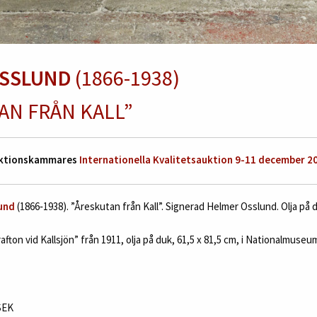
OSSLUND
(1866-1938)
AN FRÅN KALL”
Auktionskammares
Internationella Kvalitetsauktion 9-11 december 2
und
(1866‑1938). ”Åreskutan från Kall”. Signerad Helmer Osslund. Olja på d
on vid Kallsjön” från 1911, olja på duk, 61,5 x 81,5 cm, i Nationalmuseums
 SEK