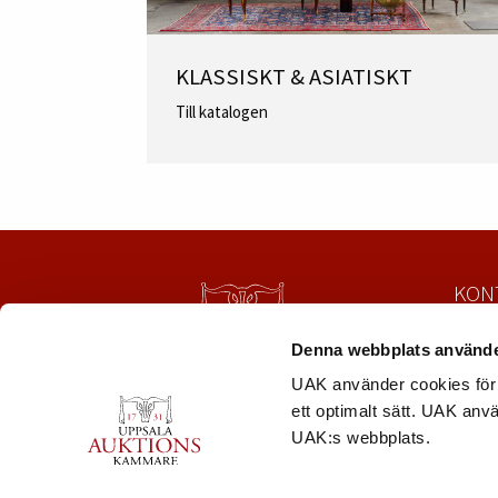
KLASSISKT & ASIATISKT
Till katalogen
KON
Uppsa
Denna webbplats använde
Säbyg
753 23
UAK använder cookies för 
Tel:
01
ett optimalt sätt. UAK anv
mail@
UAK:s webbplats.