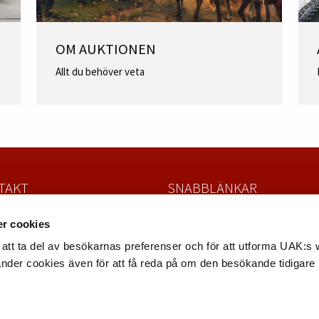
OM AUKTIONEN
Allt du behöver veta
TAKT
SNABBLÄNKAR
la Auktionskammare
Värdera och sälja föremål
r cookies
atan 4
Köpa föremål
 Uppsala
Nyhetsbrev
att ta del av besökarnas preferenser och för att utforma UAK:s
8 – 12 12 22
Fullständiga villkor
änder cookies även för att få reda på om den besökande tidigare
uppsalaauktion.se
Dataskyddspolicy