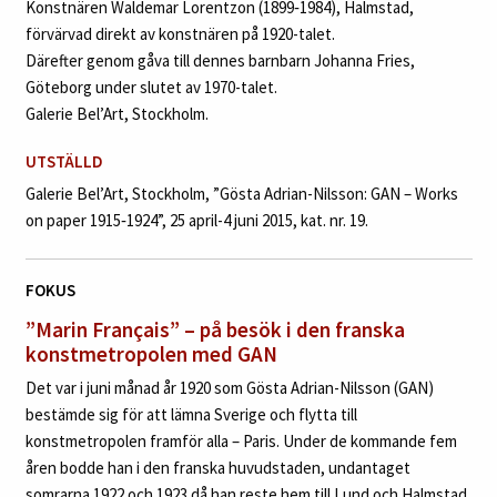
Konstnären Waldemar Lorentzon (1899‑1984), Halmstad,
förvärvad direkt av konstnären på 1920-talet.
Därefter genom gåva till dennes barnbarn Johanna Fries,
Göteborg under slutet av 1970-talet.
Galerie Bel’Art, Stockholm.
UTSTÄLLD
Galerie Bel’Art, Stockholm, ”Gösta Adrian-Nilsson: GAN – Works
on paper 1915‑1924”, 25 april-4 juni 2015, kat. nr. 19.
FOKUS
”Marin Français”
– på besök i den franska
konstmetropolen med GAN
Det var i juni månad år 1920 som Gösta Adrian-Nilsson (GAN)
bestämde sig för att lämna Sverige och flytta till
konstmetropolen framför alla – Paris. Under de kommande fem
åren bodde han i den franska huvudstaden, undantaget
somrarna 1922 och 1923 då han reste hem till Lund och Halmstad.