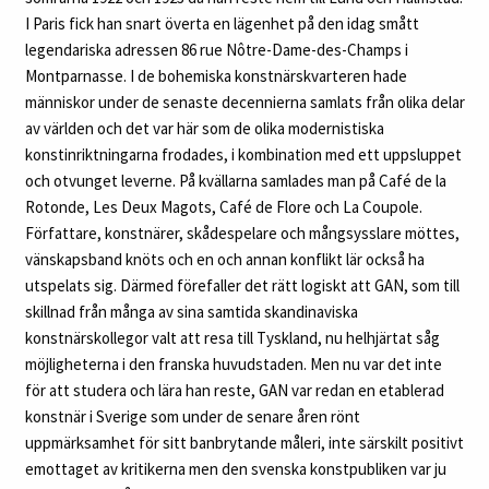
I Paris fick han snart överta en lägenhet på den idag smått
legendariska adressen 86 rue Nôtre-Dame-des-Champs i
Montparnasse. I de bohemiska konstnärskvarteren hade
människor under de senaste decennierna samlats från olika delar
av världen och det var här som de olika modernistiska
konstinriktningarna frodades, i kombination med ett uppsluppet
och otvunget leverne. På kvällarna samlades man på Café de la
Rotonde, Les Deux Magots, Café de Flore och La Coupole.
Författare, konstnärer, skådespelare och mångsysslare möttes,
vänskapsband knöts och en och annan konflikt lär också ha
utspelats sig. Därmed förefaller det rätt logiskt att GAN, som till
skillnad från många av sina samtida skandinaviska
konstnärskollegor valt att resa till Tyskland, nu helhjärtat såg
möjligheterna i den franska huvudstaden. Men nu var det inte
för att studera och lära han reste, GAN var redan en etablerad
konstnär i Sverige som under de senare åren rönt
uppmärksamhet för sitt banbrytande måleri, inte särskilt positivt
emottaget av kritikerna men den svenska konstpubliken var ju