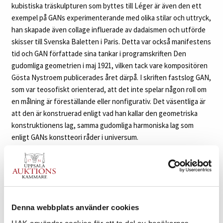
kubistiska träskulpturen som byttes till Léger är även den ett
exempel på GANs experimenterande med olika stilar och uttryck,
han skapade även collage influerade av dadaismen och utförde
skisser till Svenska Baletten i Paris. Detta var också manifestens
tid och GAN författade sina tankar i programskriften Den
gudomliga geometrien i maj 1921, vilken tack vare kompositören
Gösta Nystroem publicerades året därpå. I skriften fastslog GAN,
som var teosofiskt orienterad, att det inte spelar någon roll om
en målning är föreställande eller nonfigurativ. Det väsentliga är
att den är konstruerad enligt vad han kallar den geometriska
konstruktionens lag, samma gudomliga harmoniska lag som
enligt GANs konstteori råder i universum.
Stilmässigt rör sig GAN under de första åren i Paris i ett
gränsland mellan det figurativa och det nonfigurativa. Kubistiska
komponenter blandas med realistiska detaljer där motiven bryts
upp i olika beståndsdelar vilka sammanfogas till en spännande
Denna webbplats använder cookies
och dynamisk helhet. Auktionens komposition ”Marin Français”,
daterad i Paris 1922, är ett ypperligt exempel på hur GAN i