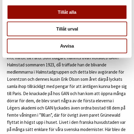
”Marin Français” har en mycket spännande historik. Målningen
förvärvades direkt från GAN av konstnären Waldemar Lorentzon
Tillåt alla
på 1920-talet, den förblev sedan i hans ägo tills den gavs som
gåva till Lorentzons barnbarn Johanna Fries i slutet av 1970-
talet. GAN var av avsevärd vikt för Waldemar Lorentzons
Tillåt urval
konstnärliga utveckling under de tidiga åren, redan 1919 hade de
träffats och den femton år äldre GAN blev för honom en stor
Avvisa
förebild, mentor och introduktör till den moderna konsten och
inte minst till Paris. Som tidigare nämnts ovan vistades GAN i
Halmstad sommaren 1923, då träffade han de blivande
medlemmarna i Halmstadgruppen och detta blev avgörande för
Lorentzon och dennes kusin Erik Olson som året därpå lyckats
samla ihop tillräckligt med pengar för att äntligen kunna bege sig
till Paris. De knackade på hos GAN och han kom att öppna många
dörrar för dem, de blev snart några av de första eleverna i
Légers akademi och GAN lyckades även ordna bostad till dem på
femte våningen i ”86:an”, där för övrigt även paret Grünewald
flyttat in högst upp i huset. Livet i den franska huvudstaden var
på många sätt enklare för våra svenska modernister. Här blev de