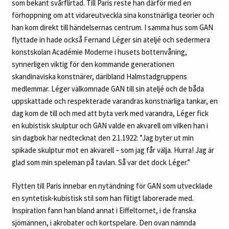
som bekant svårflirtad. Till Paris reste han därför med en
förhoppning om att vidareutveckla sina konstnärliga teorier och
han kom direkt till händelsernas centrum. I samma hus som GAN
flyttade in hade också Fernand Léger sin ateljé och sedermera
konstskolan Académie Moderne i husets bottenvåning,
synnerligen viktig för den kommande generationen
skandinaviska konstnärer, däribland Halmstadgruppens
medlemmar. Léger välkomnade GAN till sin ateljé och de båda
uppskattade och respekterade varandras konstnärliga tankar, en
dag kom de till och med att byta verk med varandra, Léger fick
en kubistisk skulptur och GAN valde en akvarell om vilken han i
sin dagbok har nedtecknat den 2.1.1922: ”Jag byter ut min
spikade skulptur mot en akvarell – som jag får välja. Hurra! Jag är
glad som min speleman på tavlan. Så var det dock Léger.”
Flytten till Paris innebar en nytändning för GAN som utvecklade
en syntetisk-kubistisk stil som han flitigt laborerade med.
Inspiration fann han bland annat i Eiffeltornet, i de franska
sjömännen, i akrobater och kortspelare. Den ovan nämnda