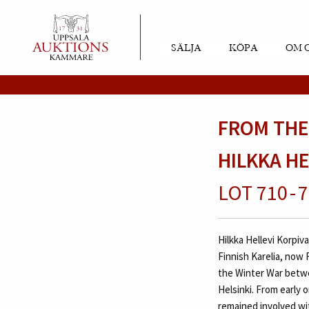
SÄLJA
KÖPA
OM 
FROM THE
HILKKA H
LOT 710 - 
Hilkka Hellevi Korpiva
Finnish Karelia, now 
the Winter War betwe
Helsinki. From early o
remained involved wit