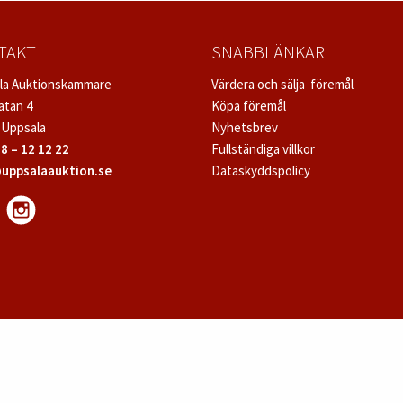
TAKT
SNABBLÄNKAR
la Auktionskammare
Värdera och sälja föremål
atan 4
Köpa föremål
 Uppsala
Nyhetsbrev
8 – 12 12 22
Fullständiga villkor
uppsalaauktion.se
Dataskyddspolicy