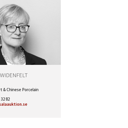
 WIDENFELT
rt & Chinese Porcelain
 32 82
alaauktion.se