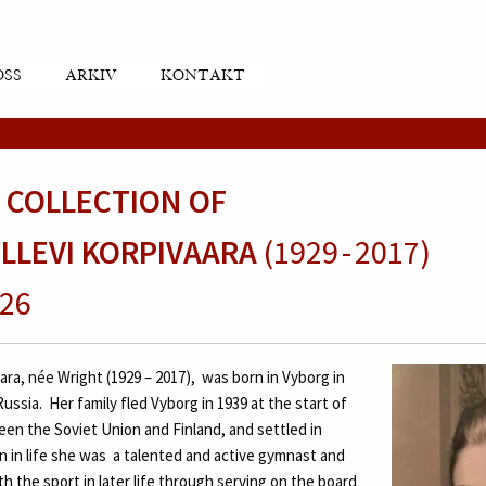
OSS
ARKIV
KONTAKT
 COLLECTION OF
ELLEVI KORPIVAARA
(1929 - 2017)
726
ara, née Wright (1929 – 2017),
was born in Vyborg
in
Russia.
Her family fled Vyborg in 1939 at the start of
en the Soviet Union and Finland, and settled in
n in life she was
a talented and active gymnast and
h the sport in later life through serving on the board