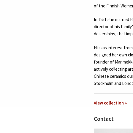
of the Finnish Women
In 1951 she married 
director of his family
dealerships, that imp
Hilkkas interest fro
designed her own clo
founder of Marimekko,
actively collecting a
Chinese ceramics duri
Stockholm and Londo
View collection »
Contact