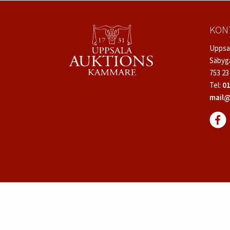
KON
Uppsa
Säbyg
753 23
Tel:
01
mail@