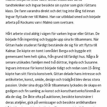
tandtekniker och Ingvar besökte sin syster som gick i Gittans
klass. De fann varandra direkt och det tog inte lång tid innan
Ingvar flyttade ner till Malmö. Han var utbildad smed och började
arbeta på Kockums varv i Malmö som svetsare.
Hårt arbete stod aldrig i vägen för varken Ingvar eller Gittan. De
började från ingenting och byggde upp sina liv tillsammans. När
Gittan hade studerat färdigt bestämde de sig för att flytta till
Kalmar. De köpte en tomt i området Berga och byggde ett
gemensamt hem helt själva, från grund till färdigt hus. Några år
senare utökades familjen med två döttrar, Ingela och Susanne.
Ingvars intresse för konst började tidigt och redan som 15-åring
köpte han sitt första konstverk. Gittan delade hans intresse och
antikviteter, konst, smide, design och trädgård blev deras stora
passion. Under sina dryga 50 år tillsammans lyckades de skapa en
gedigen och fin samling av konst och konsthantverksföremål av
alla de slag. De åkte ofta på auktioner, besökte konstnärer i
deras ateljéer, gick på vernissager och besökte antikhandlare