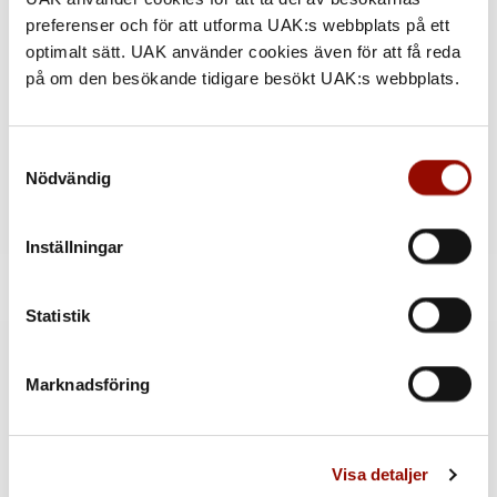
förhoppning är att de ska fortsätta glädja och inspirera såsom de
preferenser och för att utforma UAK:s webbplats på ett
gjort under många år i Ingvar och Birgittas hem.
optimalt sätt. UAK använder cookies även för att få reda
på om den besökande tidigare besökt UAK:s webbplats.
17 oktober 2023
– Minnen från döttrarna
Samtyckesval
Se hela samlingen »
Nödvändig
Tillbaka till katalogen »
Inställningar
Kontakt
Statistik
MER INFORMATION
Marknadsföring
Visa detaljer