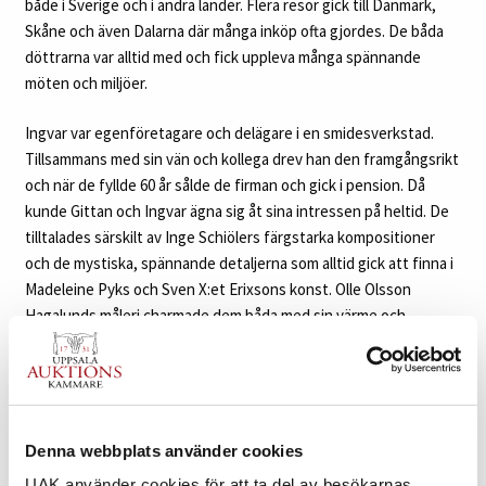
både i Sverige och i andra länder. Flera resor gick till Danmark,
Skåne och även Dalarna där många inköp ofta gjordes. De båda
döttrarna var alltid med och fick uppleva många spännande
möten och miljöer.
Ingvar var egenföretagare och delägare i en smidesverkstad.
Tillsammans med sin vän och kollega drev han den framgångsrikt
och när de fyllde 60 år sålde de firman och gick i pension. Då
kunde Gittan och Ingvar ägna sig åt sina intressen på heltid. De
tilltalades särskilt av Inge Schiölers färgstarka kompositioner
och de mystiska, spännande detaljerna som alltid gick att finna i
Madeleine Pyks och Sven X:et Erixsons konst. Olle Olsson
Hagalunds måleri charmade dem båda med sin värme och
naivistiska framtoning.
Gittan och Ingvar arbetade med glädje hårt under sina år
tillsammans för att lyckas skapa samlingen som hängde i deras
hem och de var med rätta stolta över vad de åstadkommit. Nu
Denna webbplats använder cookies
har tiden kommit för konstverken att finna nya hem och vår
UAK använder cookies för att ta del av besökarnas