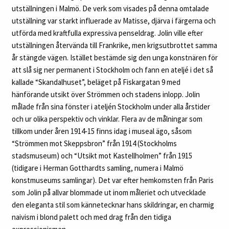
utställningen i Malmö. De verk som visades på denna omtalade
utställning var starkt influerade av Matisse, djärva i färgerna och
utförda med kraftfulla expressiva penseldrag. Jolin ville efter
utställningen återvända till Frankrike, men krigsutbrottet samma
år stängde vägen. Istället bestämde sig den unga konstnären för
att slå sig ner permanent i Stockholm och fann en ateljé i det så
kallade “Skandalhuset”, beläget på Fiskargatan 9 med
hänförande utsikt över Strömmen och stadens inlopp. Jolin
målade från sina fönster i ateljén Stockholm under alla årstider
och ur olika perspektiv och vinklar. Flera av de målningar som
tillkom under åren 1914‑15 finns idag i museal ägo, såsom
“Strömmen mot Skeppsbron” från 1914 (Stockholms
stadsmuseum) och “Utsikt mot Kastellholmen” från 1915
(tidigare i Herman Gotthardts samling, numera i Malmö
konstmuseums samlingar). Det var efter hemkomsten från Paris
som Jolin på allvar blommade ut inom måleriet och utvecklade
den eleganta stil som kännetecknar hans skildringar, en charmig
naivism i blond palett och med drag från den tidiga