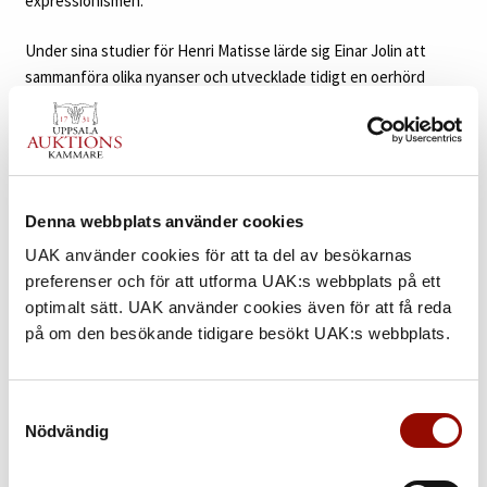
expressionismen.
Under sina studier för Henri Matisse lärde sig Einar Jolin att
sammanföra olika nyanser och utvecklade tidigt en oerhörd
känsla för färgernas påverkan för kompositionen. Denna
precision kom att följa Jolin även under hans senare år och han
målade metodiskt och noggrant. Kärleken till Stockholm förblev
Jolin trogen under hela konstnärens livstid. I auktionens
fantastiska panoramavy möter vi Stockholm från Stadshusbron
Denna webbplats använder cookies
en solig vinterdag. Den storslagna vyn mot den ståtliga
UAK använder cookies för att ta del av besökarnas
Riddarholmen förevigades i flera av konstnärens målningar
preferenser och för att utforma UAK:s webbplats på ett
under åren och blev ett av hans favoritmotiv i genren för
optimalt sätt. UAK använder cookies även för att få reda
stockholmsbilderna. Ön som tillsammans med Gamla stan utgör
på om den besökande tidigare besökt UAK:s webbplats.
Stockholms historiska centrum utgörs av magnifika palats och
Riddarholmskyrkan vars torn reser sig mot himlen i Jolins
målning. Med sin eleganta penselföring som inte liknar någon
Samtyckesval
annans avbildar han fasaderna när de träffas av den tidiga vårens
Nödvändig
mjuka solljus. De klarröda bussarna som ofta känns igen i Jolins
stockholmsbilder syns även i auktionens målning och lyser i