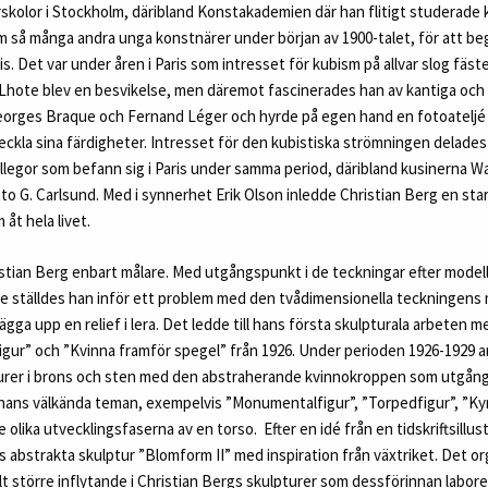
arskolor i Stockholm, däribland Konstakademien där han flitigt studerade 
så många andra unga konstnärer under början av 1900-talet, för att bege
. Det var under åren i Paris som intresset för kubism på allvar slog fäst
Lhote blev en besvikelse, men däremot fascinerades han av kantiga och
eorges Braque och Fernand Léger och hyrde på egen hand en fotoateljé 
tveckla sina färdigheter. Intresset för den kubistiska strömningen delades 
legor som befann sig i Paris under samma period, däribland kusinerna 
to G. Carlsund. Med i synnerhet Erik Olson inledde Christian Berg en sta
åt hela livet.
ristian Berg enbart målare. Med utgångspunkt i de teckningar efter model
e ställdes han inför ett problem med den tvådimensionella teckningens 
ägga upp en relief i lera. Det ledde till hans första skulpturala arbeten 
igur” och ”Kvinna framför spegel” från 1926. Under perioden 1926-1929 
urer i brons och sten med den abstraherande kvinnokroppen som utgån
hans välkända teman, exempelvis ”Monumentalfigur”, ”Torpedfigur”, ”Kyr
 olika utvecklingsfaserna av en torso.
Efter en idé från en tidskriftsillu
s abstrakta skulptur ”Blomform II” med inspiration från växtriket. Det 
llt större inflytande i Christian Bergs skulpturer som dessförinnan labo