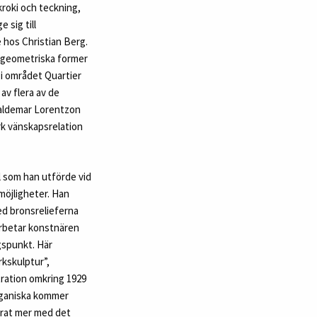
kroki och teckning,
 sig till
e hos Christian Berg.
 geometriska former
i området Quartier
av flera av de
Waldemar Lorentzon
rk vänskapsrelation
l som han utförde vid
möjligheter. Han
med bronsrelieferna
arbetar konstnären
gspunkt. Här
kskulptur”,
stration omkring 1929
organiska kommer
rerat mer med det