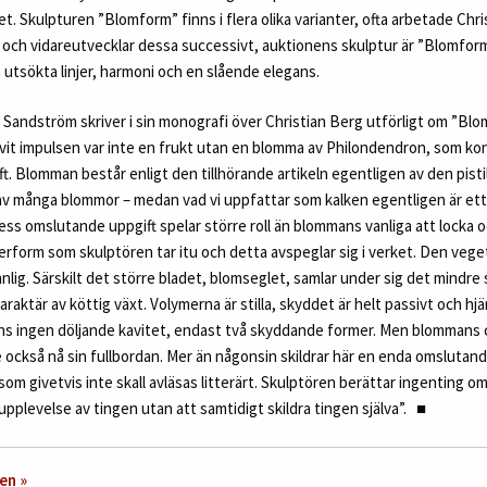
t. Skulpturen ”Blomform” finns i flera olika varianter, ofta arbetade Chr
er och vidareutvecklar dessa successivt, auktionens skulptur är ”Blomform 
utsökta linjer, harmoni och en slående elegans.
Sandström skriver i sin monografi över Christian Berg utförligt om ”Blo
vit impulsen var inte en frukt utan en blomma av Philondendron, som kon
ft. Blomman består enligt den tillhörande artikeln egentligen av den pistil
v många blommor – medan vad vi uppfattar som kalken egentligen är ett 
 Dess omslutande uppgift spelar större roll än blommans vanliga att locka 
rform som skulptören tar itu och detta avspeglar sig i verket. Den vege
lig. Särskilt det större bladet, blomseglet, samlar under sig det mindr
araktär av köttig växt. Volymerna är stilla, skyddet är helt passivt och hjär
nns ingen döljande kavitet, endast två skyddande former. Men blommans 
 också nå sin fullbordan. Mer än någonsin skildrar här en enda omslutan
som givetvis inte skall avläsas litterärt. Skulptören berättar ingenting 
upplevelse av tingen utan att samtidigt skildra tingen själva”.
■
en »