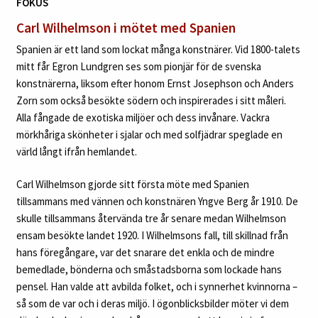
FOKUS
Carl Wilhelmson i mötet med Spanien
Spanien är ett land som lockat många konstnärer. Vid 1800-talets
mitt får Egron Lundgren ses som pionjär för de svenska
konstnärerna, liksom efter honom Ernst Josephson och Anders
Zorn som också besökte södern och inspirerades i sitt måleri.
Alla fångade de exotiska miljöer och dess invånare. Vackra
mörkhåriga skönheter i sjalar och med solfjädrar speglade en
värld långt ifrån hemlandet.
Carl Wilhelmson gjorde sitt första möte med Spanien
tillsammans med vännen och konstnären Yngve Berg år 1910. De
skulle tillsammans återvända tre år senare medan Wilhelmson
ensam besökte landet 1920. I Wilhelmsons fall, till skillnad från
hans föregångare, var det snarare det enkla och de mindre
bemedlade, bönderna och småstadsborna som lockade hans
pensel. Han valde att avbilda folket, och i synnerhet kvinnorna –
så som de var och i deras miljö. I ögonblicksbilder möter vi dem