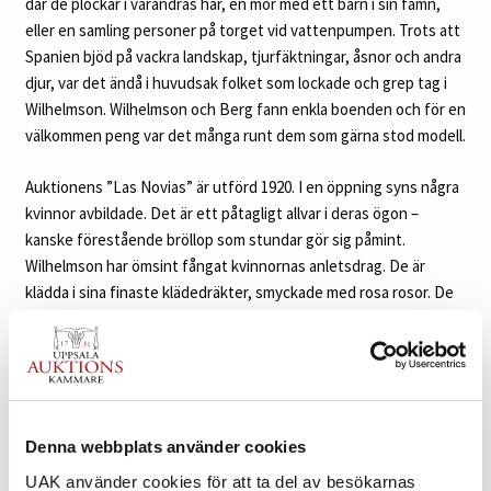
där de plockar i varandras hår, en mor med ett barn i sin famn,
eller en samling personer på torget vid vattenpumpen. Trots att
Spanien bjöd på vackra landskap, tjurfäktningar, åsnor och andra
djur, var det ändå i huvudsak folket som lockade och grep tag i
Wilhelmson. Wilhelmson och Berg fann enkla boenden och för en
välkommen peng var det många runt dem som gärna stod modell.
Auktionens ”Las Novias” är utförd 1920. I en öppning syns några
kvinnor avbildade. Det är ett påtagligt allvar i deras ögon –
kanske förestående bröllop som stundar gör sig påmint.
Wilhelmson har ömsint fångat kvinnornas anletsdrag. De är
klädda i sina finaste klädedräkter, smyckade med rosa rosor. De
är inte en ”Carmen”, en fantasibild av den spanska kvinnan, sedd
från utlänningens föreställningsvärld, utan kvinnor som
uppfattas så som de var – värdiga och lågmält färgstarka.
Solskenets Spanien med de starka färgerna finns även här,
koloriten är frisk och fylld av de renaste och soligaste klangerna.
Denna webbplats använder cookies
Med stor och djup medkänsla skildrade Carl Wilhelmson ett
Spanien från skuggsidan, med en nyfikenhet och stor mänsklig
UAK använder cookies för att ta del av besökarnas