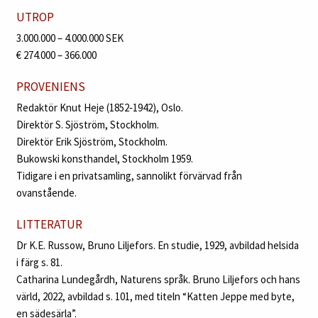
UTROP
3.000.000 – 4.000.000 SEK
€ 274.000 – 366.000
PROVENIENS
Redaktör Knut Heje (1852‑1942), Oslo.
Direktör S. Sjöström, Stockholm.
Direktör Erik Sjöström, Stockholm.
Bukowski konsthandel, Stockholm 1959.
Tidigare i en privatsamling, sannolikt förvärvad från
ovanstående.
LITTERATUR
Dr K.E. Russow, Bruno Liljefors. En studie, 1929, avbildad helsida
i färg s. 81.
Catharina Lundegårdh, Naturens språk. Bruno Liljefors och hans
värld, 2022, avbildad s. 101, med titeln “Katten Jeppe med byte,
en sädesärla”.