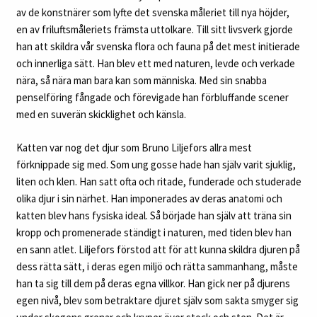
av de konstnärer som lyfte det svenska måleriet till nya höjder,
en av friluftsmåleriets främsta uttolkare. Till sitt livsverk gjorde
han att skildra vår svenska flora och fauna på det mest initierade
och innerliga sätt. Han blev ett med naturen, levde och verkade
nära, så nära man bara kan som människa. Med sin snabba
penselföring fångade och förevigade han förbluffande scener
med en suverän skicklighet och känsla.
Katten var nog det djur som Bruno Liljefors allra mest
förknippade sig med. Som ung gosse hade han själv varit sjuklig,
liten och klen. Han satt ofta och ritade, funderade och studerade
olika djur i sin närhet. Han imponerades av deras anatomi och
katten blev hans fysiska ideal. Så började han själv att träna sin
kropp och promenerade ständigt i naturen, med tiden blev han
en sann atlet. Liljefors förstod att för att kunna skildra djuren på
dess rätta sätt, i deras egen miljö och rätta sammanhang, måste
han ta sig till dem på deras egna villkor. Han gick ner på djurens
egen nivå, blev som betraktare djuret själv som sakta smyger sig