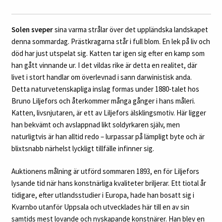
Solen sveper
sina varma strålar över det uppländska landskapet
denna sommardag. Prästkragarna står i full blom. En lek på liv och
död har just utspelat sig. Katten tar igen sig efter en kamp som
han gått vinnande ur. I det vildas rike är detta en realitet, där
livet i stort handlar om överlevnad i sann darwinistisk anda.
Detta naturvetenskapliga inslag formas under 1880-talet hos
Bruno Liljefors och återkommer många gånger i hans måleri.
Katten, livsnjutaren, är ett av Liljefors älsklingsmotiv. Här ligger
han bekvämt och avslappnad likt soldyrkaren själv, men
naturligtvis är han alltid redo – lurpassar på lämpligt byte och är
blixtsnabb närhelst lyckligt tillfälle infinner sig.
Auktionens målning är utförd sommaren 1893, en för Liljefors
lysande tid när hans konstnärliga kvaliteter briljerar. Ett tiotal år
tidigare, efter utlandsstudier i Europa, hade han bosatt sig i
Kvarnbo utanför Uppsala och utvecklades här till en av sin
samtids mest lovande och nyskapande konstnärer. Han blev en