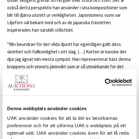
under skogens grenar och kryper över stock och sten. Det är
också detta perspektiv han använder i sina kompositioner som
blir till djärva utsnitt ur verkligheten. Japonismens vurm var
Liljefors väl bekant med och av de japanska träsnitten
inspirerades han särskilt stilistiskt.
”Min beundran för det vilda djuret har egentligen gällt dess
skönhet och fullkomlighet i sitt slag. (…) Katten är kanske det
djur jag ägnat min mesta sympati. Han representerar bäst denna
kroppens och sinnets jämnvikt som är så utmärkande för det
vilda djuret – och dit räknar jag katten, dvs skogskatten, den
gråstrimmiga utan vitt – den friborne jägaren. Hans mjuka säkra
rörelser äro av oändlig harmoni. Hans gång är som harpotoner.
Hans böljande rygg glider fram i gräset där det vajar för vinden –
liksom i släkt med det. Hans smidighet kommer än högre till
Denna webbplats använder cookies
uttryck genom det fläckiga och strimmiga mönstret i hans dräkt
UAK använder cookies för att ta del av besökarnas
med dess säregna fördelning åt kropp och lemmar – åt ansiktets
preferenser och för att utforma UAK:s webbplats på ett
djärva tatuering i all dess blidhet. Hans min är som ville han bara
optimalt sätt. UAK använder cookies även för att få reda
frid. Men han är ständigt redo till blixtsnabba vändningar och