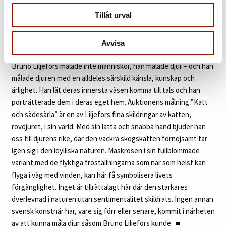
skuldrorna. På natten låg han på täcket vid fötterna och kom då
Tillåt urval
och då spinnande och strök sig mot min hals för att konstatera
att det var all right. När jag ibland reste bort, brukade han vid
hemkomsten möta ett par kilometer hemifrån och ledsaga mig.”
Avvisa
Bruno Liljefors målade inte människor, han målade djur – och han
målade djuren med en alldeles särskild känsla, kunskap och
ärlighet. Han lät deras innersta väsen komma till tals och han
porträtterade dem i deras eget hem. Auktionens målning ”Katt
och sädesärla” är en av Liljefors fina skildringar av katten,
rovdjuret, i sin värld. Med sin lätta och snabba hand bjuder han
oss till djurens rike, där den vackra skogskatten förnöjsamt tar
igen sig i den idylliska naturen. Maskrosen i sin fullblommade
variant med de flyktiga fröställningarna som när som helst kan
flyga i väg med vinden, kan här få symbolisera livets
förgänglighet. Inget är tillrättalagt här där den starkares
överlevnad i naturen utan sentimentalitet skildrats. Ingen annan
svensk konstnär har, vare sig förr eller senare, kommit i närheten
av att kunna måla djur såsom Bruno Liljefors kunde.
■