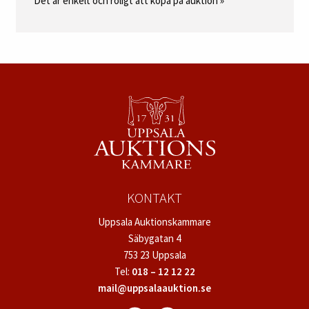
Det är enkelt och roligt att köpa på auktion »
KONTAKT
Uppsala Auktionskammare
Säbygatan 4
753 23 Uppsala
Tel:
018 – 12 12 22
mail@uppsalaauktion.se