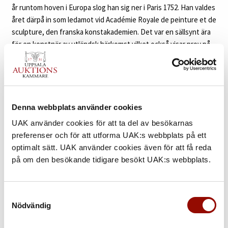
år runtom hoven i Europa slog han sig ner i Paris 1752. Han valdes
året därpå in som ledamot vid Académie Royale de peinture et de
sculpture, den franska konstakademien. Det var en sällsynt ära
för en konstnär av utländsk härkomst vilket också visar prov på
hans osedvanliga talang samt förankring inom aristokratin.
Samma år representerades han med fem porträtt vid
Parissalongen och hans framgångsrika karriär satte fart. Hans
porträtt var ofta smickrande och förskönande bilder vilket gjorde
att beställningarna blev många och besöken likaså i hans ateljé.
Denna webbplats använder cookies
Han fick även senare en ämbetsbostad i Louvren, där kungen av
UAK använder cookies för att ta del av besökarnas
tradition upplät boende för särskilt gynnade konstnärer.
preferenser och för att utforma UAK:s webbplats på ett
optimalt sätt. UAK använder cookies även för att få reda
Beställarna kom ur den högsta societeten, och vid ett flertal
på om den besökande tidigare besökt UAK:s webbplats.
tillfällen hade Roslin äran att måla den franska kungafamiljen,
liksom furstar och monarker från andra länder, inte minst de
svenska när de var på besök i Paris och när han själv vistades i
Samtyckesval
Stockholm vid 1770-talets mitt. En period kallades han till S:t
Nödvändig
Petersburg där man också ville åtnjuta Roslins talang. Sina sista
år verkade Roslin åter i Paris.