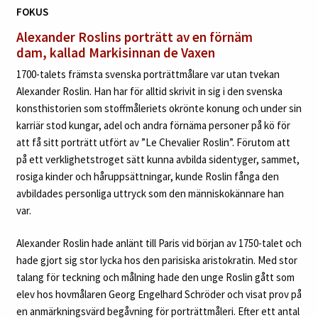
FOKUS
Alexander Roslins porträtt av en förnäm
dam,
kallad Markisinnan de Vaxen
1700-talets främsta svenska porträttmålare var utan tvekan
Alexander Roslin. Han har för alltid skrivit in sig i den svenska
konsthistorien som stoffmåleriets okrönte konung och under sin
karriär stod kungar, adel och andra förnäma personer på kö för
att få sitt porträtt utfört av ”Le Chevalier Roslin”. Förutom att
på ett verklighetstroget sätt kunna avbilda sidentyger, sammet,
rosiga kinder och håruppsättningar, kunde Roslin fånga den
avbildades personliga uttryck som den människokännare han
var.
Alexander Roslin hade anlänt till Paris vid början av 1750-talet och
hade gjort sig stor lycka hos den parisiska aristokratin. Med stor
talang för teckning och målning hade den unge Roslin gått som
elev hos hovmålaren Georg Engelhard Schröder och visat prov på
en anmärkningsvärd begåvning för porträttmåleri. Efter ett antal