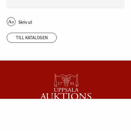
FOKUS
Läs mer om den underbara sagovärlden där
spelmannen kysser madonnans fot »
Auktionsdag:
16 juni kl 13:00 CEST
Auktion:
Internationell kvalitetsauktion 14 - 18 juni
2022
Avdelning:
Svensk konst
Skriv ut
TILL KATALOGEN