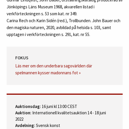
Bauer och den magiska naturen”, september 2020 - januari 2021,
kat. nr 55.
LITTERATUR
Cyrus Granér (red.), Bland tomtar och troll. En samling sagor med
teckningar av John Bauer, 1915, avbildad s. 71.
Hasse W. Tullberg, Trettio bilder i mezzotypi till ett urval sagor ur
Bland tomtar och troll åren 1907‑1915, 1918, akvarellen
reproducerad som svartvit mezzotypi, s. 88‑89.
Harald Schiller, John Bauer, sagotecknaren, 1935, illustrationerna
till sagan omnämnda s. 146.
Gunnar Lindqvist, John Bauer, utställningskatalog producerad av
Jönköpings Läns Museum 1968, akvarellen listad i
verkförteckningen s. 53 som kat. nr 349.
Carina Rech och Karin Sidén (red.), Trollbunden. John Bauer och
den magiska naturen, 2020, avbildad på helsida s. 103, samt
upptagen i verkförteckningen s. 291, kat. nr 55.