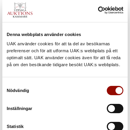
Denna webbplats använder cookies
UAK använder cookies för att ta del av besökarnas
preferenser och för att utforma UAK:s webbplats på ett
optimalt sätt. UAK använder cookies även för att få reda
på om den besökande tidigare besökt UAK:s webbplats.
712. JOHN BAUER
Samtyckesval
UTROP
Nödvändig
1.800.000 - 2.000.000 SEK
€ 171.000 - 190.000
Inställningar
KLUBBAT PRIS
1.800.000 SEK
Statistik