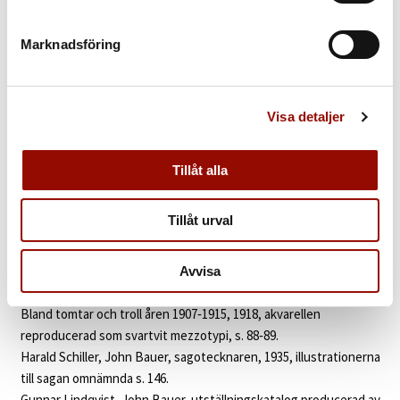
KATALOGTEXT
Marknadsföring
John Bauer
(1882‑1918). Madonnan återfår guldskon. Signerad
och daterad John Bauer 1915. Akvarell med täckvitt på papper,
27 x 28,5 cm.
Visa detaljer
Illustration till Emil Linders saga ”Spelmannen, som fick
madonnans guldsko” ur ”Bland Tomtar och Troll” från 1915.
Tillåt alla
PROVENIENS
Tillåt urval
Skeppsredare Lennart Parkfelt, Göteborg (vid 1968).
Bukowskis, Stockholm, 30 november 2004, kat. nr 14.
Avvisa
UTSTÄLLD
Jönköpings Läns Museum, ”John Bauer, Minnesutställning”,
1968, kat. nr 349 (med titeln ”Madonnans fot kysses av en fattig
yngling”).
Prins Eugens Waldemarsudde, Stockholm, ”Trollbunden. John