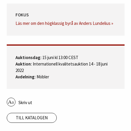
fleuroner. Sidostycken med feston samt fleuron i fält med optisk
reliefverkan. Beslagsornamentik, draghandtag och nyckelskyltar
i brännförgylld brons. Övre lådan med löpande hund och snäcka.
Skiva i kalksten. L 112, B 55, H 86 cm.
PROVENIENS
Erik Andersgården, Nora.
LITTERATUR
Torsten Sylvén, Mästarnas Möbler - Stockholmsarbeten
1700‑1850, 1996, jämför med byrå av Lundelius s. 247.
FOKUS
Läs mer om den högklassig byrå av Anders Lundelius »