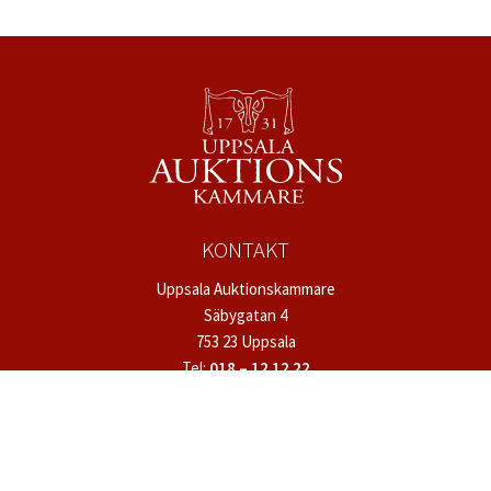
Auktionsdag:
15 juni kl 13:00 CEST
Auktion:
Internationell kvalitetsauktion 14 - 18 juni
2022
Avdelning:
Möbler
Skriv ut
TILL KATALOGEN