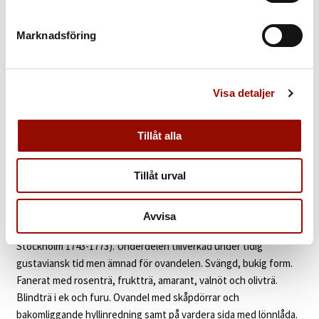
311. ARKIVSKÅP
Marknadsföring
UTROP
100.000 - 150.000 SEK
€ 9.000 - 14.000
Visa detaljer
KLUBBAT PRIS
Tillåt alla
Åter
Tillåt urval
KATALOGTEXT
Arkivskåp
Högklassigt stockholmsarbete i rokoko. Ovandelen
Avvisa
tillskriven Lorentz (Lars) Nordin (verksam som ämbetsmästare i
Stockholm 1743-1773). Underdelen tillverkad under tidig
gustaviansk tid men ämnad för ovandelen. Svängd, bukig form.
Fanerat med rosenträ, fruktträ, amarant, valnöt och olivträ.
Blindträ i ek och furu. Ovandel med skåpdörrar och
bakomliggande hyllinredning samt på vardera sida med lönnlåda.