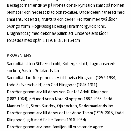
Beslagsornamentik av på krönet dorisk kymation samt på hörnen
blomster och nederst blad och rocailler. Underdelen fanerad med
amarant, rosenträ, fruktträ och ceder. Fronten med två lådor.
Svängd form. Högklassiga beslag i brännförgylld brons.
Draghandtag med dekor av palmblad. Underdelens lådor
försedda med spår. L 119, B 83, H 164 cm.
PROVENIENS
Sannolikt ätten Silfverschiöld, Kobergs slott, Lagmansereds
socken, Västra Götalands län.
Sannolikt därefter genom arv till Lovisa Klingspor (1859‑1934,
född Silfverschiöld) och Carl Klingspor (1847‑1911)
Därefter genom arv till deras son Gustaf Adolf Klingspor
(1882‑1964), gift med Anna Nora Klingspor (1887‑1965, född
Mannerfelt), Stora Sundby, Öja socken, Södermanlands län.
Därefter genom arv till deras dotter Anne Tamm (1915‑2015, född
Klingspor), gift med Folke Tamm (1916‑1964).
Därefter genom arv inom familjen till nuvarande ägare.