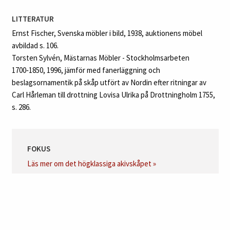
LITTERATUR
Ernst Fischer, Svenska möbler i bild, 1938, auktionens möbel
avbildad s. 106.
Torsten Sylvén, Mästarnas Möbler - Stockholmsarbeten
1700‑1850, 1996, jämför med fanerläggning och
beslagsornamentik på skåp utfört av Nordin efter ritningar av
Carl Hårleman till drottning Lovisa Ulrika på Drottningholm 1755,
s. 286.
FOKUS
Läs mer om det högklassiga akivskåpet »
Auktionsdag:
15 juni kl 13:00 CEST