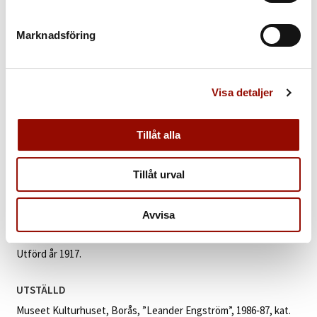
431. LEANDER ENGSTRÖM
Marknadsföring
UTROP
500.000 - 700.000 SEK
€ 48.000 - 67.000
Visa detaljer
KLUBBAT PRIS
Tillåt alla
640.000 SEK
Tillåt urval
KATALOGTEXT
Leander Engström
(1886‑1927). ”Flicka med S:t Göran”. Signerad
Avvisa
Leander Engström. Olja på uppfodrad duk, 93 x 72 cm.
Utförd år 1917.
UTSTÄLLD
Museet Kulturhuset, Borås, ”Leander Engström”, 1986‑87, kat.