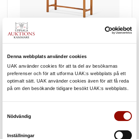
Denna webbplats använder cookies
UAK använder cookies för att ta del av besökarnas
preferenser och för att utforma UAK:s webbplats på ett
209. JOSEF FRANK
optimalt sätt. UAK använder cookies även för att få reda
på om den besökande tidigare besökt UAK:s webbplats.
UTROP
40.000 - 60.000 SEK
Samtyckesval
€ 3.800 - 5.700
Nödvändig
KLUBBAT PRIS
Inställningar