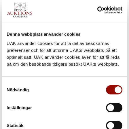
Denna webbplats använder cookies
UAK använder cookies för att ta del av besökarnas
preferenser och för att utforma UAK:s webbplats på ett
optimalt sätt. UAK använder cookies även för att få reda
på om den besökande tidigare besökt UAK:s webbplats.
192. NILS KREUGER
UTROP
Samtyckesval
200.000 - 300.000 SEK
Nödvändig
€ 20.000 - 29.000
Inställningar
KLUBBAT PRIS
210.000 SEK
Statistik