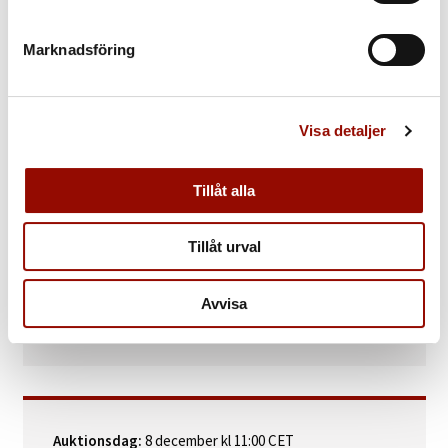
KATALOGTEXT
Marknadsföring
Nils Kreuger
(1858‑1930). ”Stockholm från Skinnarviken”.
Signerad och daterad N. Kreuger 1920. Olja på duk, 42,5 x 46 cm.
Visa detaljer
PROVENIENS
Bukowskis, Stockholm, 22‑25 april 1986, kat. nr. 84.
Janina (1944-2019) och Alter Saks (1932-2021) samling, Stockholm.
Tillåt alla
Tillåt urval
FOKUS
Läs mer om en Nils Kreuger och impressionismen i
Avvisa
Sverige »
Auktionsdag:
8 december kl 11:00 CET