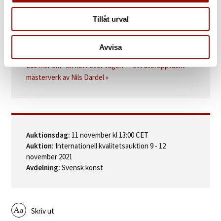
Karl Asplund, Nils Dardel I. Ungdomstiden, 1957, omnämnd s. 152.
Tillåt urval
Avvisa
FOKUS
Läs mer om ”En katt över vägen” – ett återupptäckt
mästerverk av Nils Dardel »
Auktionsdag:
11 november kl 13:00 CET
Auktion:
Internationell kvalitetsauktion 9 - 12
november 2021
Avdelning:
Svensk konst
Skriv ut