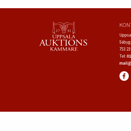
KON
Uppsa
Säbyg
753 23
Tel:
01
mail@