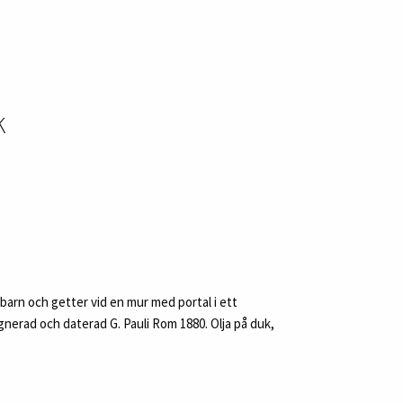
K
barn och getter vid en mur med portal i ett
gnerad och daterad G. Pauli Rom 1880. Olja på duk,