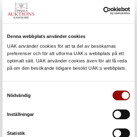
Denna webbplats använder cookies
UAK använder cookies för att ta del av besökarnas
preferenser och för att utforma UAK:s webbplats på ett
optimalt sätt. UAK använder cookies även för att få reda
på om den besökande tidigare besökt UAK:s webbplats.
666. VICTOR VASARELY
Samtyckesval
Nödvändig
UTROP
150.000 - 200.000 SEK
Inställningar
€ 15.000 - 20.000
Statistik