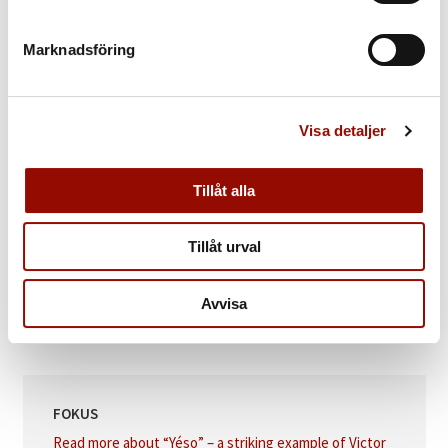
KLUBBAT PRIS
360.000 SEK
Marknadsföring
KATALOGTEXT
Victor Vasarely
(Hungary/France 1906‑1997). ”Yéso”. Signed
Visa detaljer
Vasarely and signed and dated Vasarely 1950‑55 on the reverse.
Oil on canvas, 65 x 60 cm.
Tillåt alla
Pierre Vasarely has kindly confirmed the authenticity of this lot.
Tillåt urval
PROVENIENS
The collection of printer and former printing house owner Rune
Avvisa
Jernström (1933-2021), Stockholm.
Thence by descent to the present owner.
FOKUS
Read more about “Yéso” – a striking example of Victor