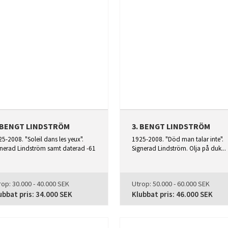
. BENGT LINDSTRÖM
3. BENGT LINDSTRÖM
5-2008. "Soleil dans les yeux".
1925-2008. "Död man talar inte".
gnerad Lindström samt daterad -61
Signerad Lindström. Olja på duk...
rop:
30.000 - 40.000 SEK
Utrop:
50.000 - 60.000 SEK
ubbat pris:
34.000 SEK
Klubbat pris:
46.000 SEK