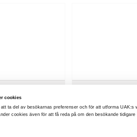
4. BENGT LINDSTRÖM
15. BENGT LINDSTRÖM
r cookies
5-2008. Vit figur. Signerad
1925-2008. Figurkomposition.
dström. Olja på duk, 61 x 50 cm.
Signerad Lindström. Akryl på papp
att ta del av besökarnas preferenser och för att utforma UAK:s
lagt på...
änder cookies även för att få reda på om den besökande tidigare
rop:
30.000 - 40.000 SEK
Utrop:
10.000 - 15.000 SEK
ubbat pris:
38.000 SEK
Klubbat pris:
12.000 SEK