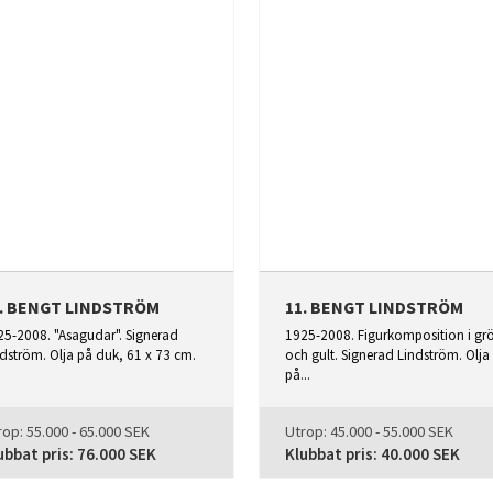
0. BENGT LINDSTRÖM
11. BENGT LINDSTRÖM
25-2008. "Asagudar". Signerad
1925-2008. Figurkomposition i gr
dström. Olja på duk, 61 x 73 cm.
och gult. Signerad Lindström. Olja
på...
rop:
55.000 - 65.000 SEK
Utrop:
45.000 - 55.000 SEK
ubbat pris:
76.000 SEK
Klubbat pris:
40.000 SEK