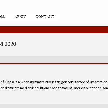
OSS
ARKIV
KONTAKT
I 2020
d då Uppsala Auktionskammare huvudsakligen fokuserade på Internatione
ktionskammare med onlineauktioner och temaauktioner via Auctionet, som