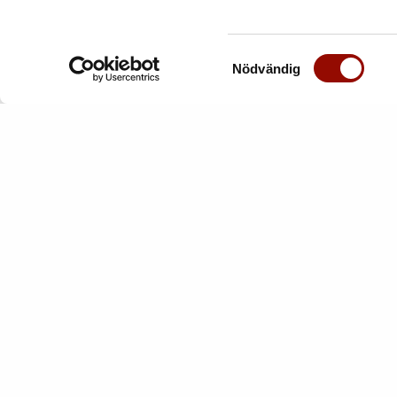
Samtyckesval
Nödvändig
17. BENGT LINDSTRÖM
1
1925-2008. Komposition med figur.
192
Signerad Lindström. Olja på duk...
kan
Utrop:
40.000 - 50.000 SEK
Ut
Klubbat pris:
38.000 SEK
Kl