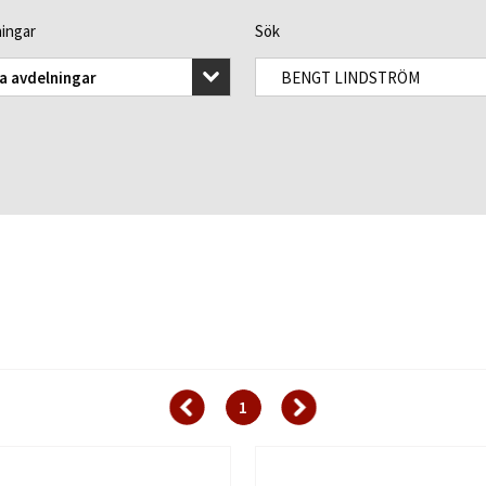
ingar
Sök
la avdelningar
1