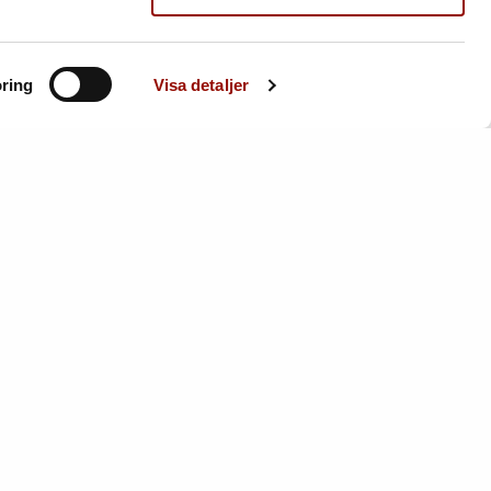
ring
Visa detaljer
20. BENGT LINDSTRÖM
d
1925-2008. Komposition med figurer.
Signerad Lindström. Olja på duk...
Utrop:
20.000 - 25.000 SEK
Klubbat pris:
29.000 SEK