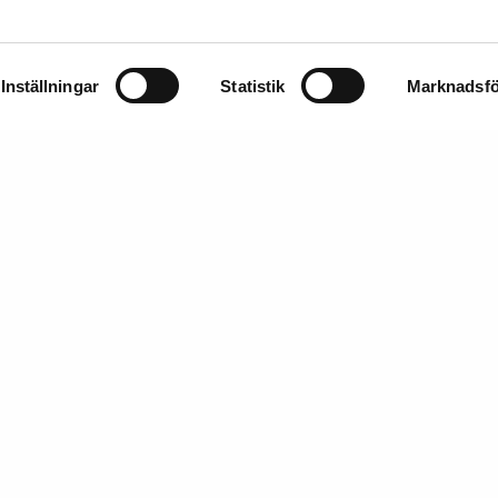
Inställningar
Statistik
Marknadsfö
8. BENGT LINDSTRÖM
19. BENGT LINDSTRÖM
5-2008. Stilleben med frukter och
1925-2008. Komposition. Signera
na. Signerad Bengt Lindström...
Lindström. Olja på duk...
rop:
6.000 - 8.000 SEK
Utrop:
20.000 - 25.000 SEK
ubbat pris:
6.000 SEK
Klubbat pris:
19.000 SEK