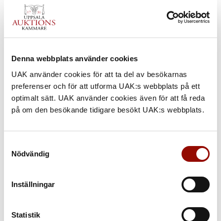
Denna webbplats använder cookies
UAK använder cookies för att ta del av besökarnas
preferenser och för att utforma UAK:s webbplats på ett
optimalt sätt. UAK använder cookies även för att få reda
på om den besökande tidigare besökt UAK:s webbplats.
Samtyckesval
Nödvändig
911. CARL MILLES
Inställningar
UTROP
Statistik
1.000.000 - 1.200.000 SEK