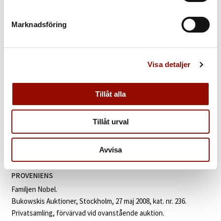
€ 95.000 - 114.000
Marknadsföring
KLUBBAT PRIS
1.850.000 SEK
Visa detaljer
KATALOGTEXT
Tillåt alla
Carl Milles
(1875‑1955). ”Europa och tjuren”. Signerad och
numrerad Carl Milles 4/12. Gjutarmärkt Gunnar Pettersson Fud.
Grönpatinerad brons, H 77, L 63, B 31 cm.
Tillåt urval
För köpare tillkommer, utöver köparprovision, införselmoms om 5
% på det klubbade beloppet.
Avvisa
PROVENIENS
Familjen Nobel.
Bukowskis Auktioner, Stockholm, 27 maj 2008, kat. nr. 236.
Privatsamling, förvärvad vid ovanstående auktion.