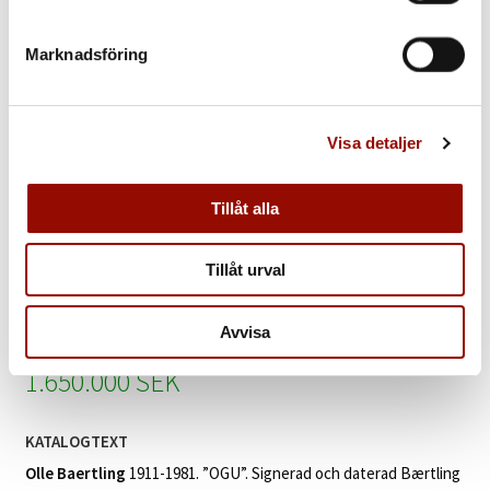
Marknadsföring
Visa detaljer
557. OLLE BAERTLING
Tillåt alla
UTROP
1.400.000 - 1.800.000 SEK
Tillåt urval
€ 133.000 - 171.000
Avvisa
KLUBBAT PRIS
1.650.000 SEK
KATALOGTEXT
Olle Baertling
1911-1981. ”OGU”. Signerad och daterad Bærtling