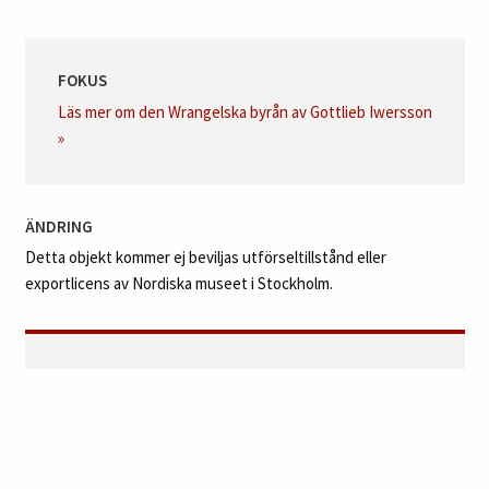
FOKUS
Läs mer om den Wrangelska byrån av Gottlieb Iwersson
»
ÄNDRING
Detta objekt kommer ej beviljas utförseltillstånd eller
exportlicens av Nordiska museet i Stockholm.
Auktionsdag:
13 december kl 12:00 CET
Auktion:
Internationell kvalitetsauktion 10 - 13
december 2019
Avdelning:
Möbler