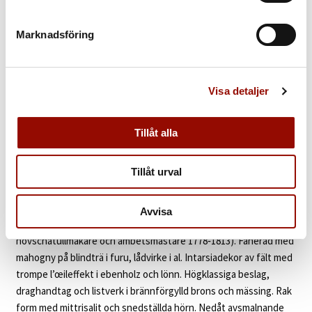
1005. DEN WRANGELSKA BYRÅN
Marknadsföring
UTROP
600.000 - 800.000 SEK
€ 57.000 - 76.000
Visa detaljer
KLUBBAT PRIS
Tillåt alla
Åter
Tillåt urval
KATALOGTEXT
Den Wrangelska byrån
Högklassigt gustavianskt
Avvisa
stockholmsarbete av Gottlieb Iwersson (verksam som
hovschatullmakare och ämbetsmästare 1778‑1813). Fanerad med
mahogny på blindträ i furu, lådvirke i al. Intarsiadekor av fält med
trompe l’œileffekt i ebenholz och lönn. Högklassiga beslag,
draghandtag och listverk i brännförgylld brons och mässing. Rak
form med mittrisalit och snedställda hörn. Nedåt avsmalnande