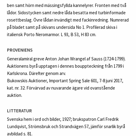
ben samt hörn med mässingsfyllda kannelyrer. Fronten med två
lådor. Sidostycken samt nedre låda besatta med turbinformade
rosettbeslag. Övre lådan invändigt med fackinredning. Numrerad
på bladet samt på skivans undersida No 1. Profilerad skiva i
italiensk Porto Neromarmor. L 93, B 53, H 83 cm.
PROVENIENS
Generalamiral greve Anton Johan Wrangel af Sauss (1724‑1799).
Auktionens byrå upptagen i dennes bouppteckning från 1799 i
Karlskrona. Därefter genom arv.
Bukowskis Auktioner, Important Spring Sale 601, 7‑8 juni 2017,
kat. nr. 32. Förvärvad av nuvarande ägare vid ovanstående
auktion.
LITTERATUR
Svenska hem i ord och bilder, 1927; brukspatron Carl Fredrik
Lundqvist, Strömsbruk och Strandvägen 57, jämför snarlik byrå
avbildad s. 81.