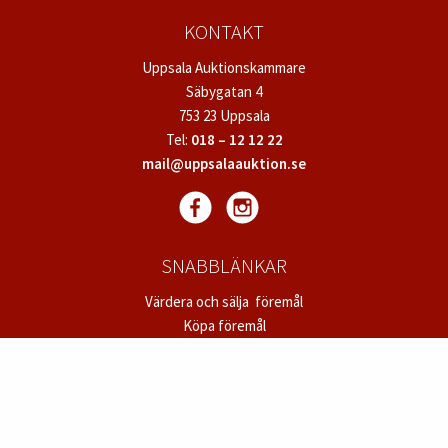
KONTAKT
Uppsala Auktionskammare
Säbygatan 4
753 23 Uppsala
Tel:
018 – 12 12 22
mail@uppsalaauktion.se
SNABBLÄNKAR
Värdera och sälja föremål
Köpa föremål
Nyhetsbrev
Fullständiga villkor
Dataskyddspolicy