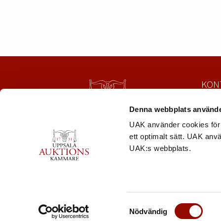
KON
Uppsa
Denna webbplats använde
Säbyg
UAK använder cookies för 
753 23
ett optimalt sätt. UAK anv
Tel:
01
UAK:s webbplats.
mail@
Samtyckesval
Nödvändig