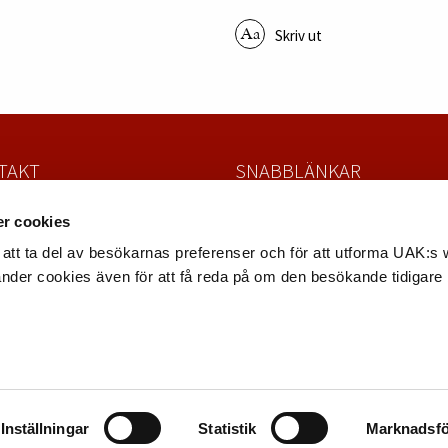
Skriv ut
TAKT
SNABBLÄNKAR
la Auktionskammare
Värdera och sälja föremål
r cookies
atan 4
Köpa föremål
att ta del av besökarnas preferenser och för att utforma UAK:s
 Uppsala
Nyhetsbrev
änder cookies även för att få reda på om den besökande tidigare
8 – 12 12 22
Fullständiga villkor
uppsalaauktion.se
Dataskyddspolicy
Inställningar
Statistik
Marknadsfö