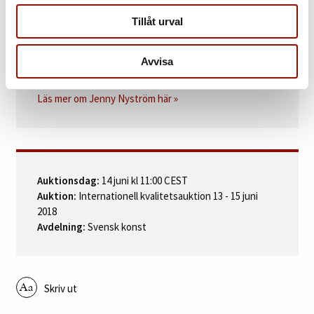
Stig Lindholm, Jenny Nyströms samlade verk - Med penseln som
trollspö, del I, upptagen under årssignerade konstverk s. 38.
Tillåt urval
Avvisa
FOKUS
Läs mer om Jenny Nyström här »
Auktionsdag:
14 juni kl 11:00 CEST
Auktion:
Internationell kvalitetsauktion 13 - 15 juni
2018
Avdelning:
Svensk konst
Skriv ut