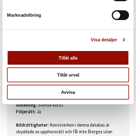
KATALOGTEXT
Lennart Jirlow
(född 1936). ”Kvällssysslor kring huset”. Signerad
Marknadsföring
L. Jirlow. Olja på duk, 117 x 144 cm.
Visa detaljer
FOKUS
Läs mer om konstverket här »
Tillåt alla
Tillåt urval
Auktionsdag:
13 juni kl 11:00 CEST
Auktion:
Internationell kvalitetsauktion 13 - 15 juni
Avvisa
2018
Avdelning:
Svensk konst
Följerätt:
Ja
Bildrättigheter:
Konstverken i denna databas är
skyddade av upphovsrätt och får inte återges utan