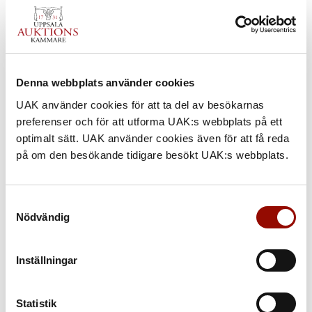
Denna webbplats använder cookies
UAK använder cookies för att ta del av besökarnas
preferenser och för att utforma UAK:s webbplats på ett
236. LENNART JIRLOW
optimalt sätt. UAK använder cookies även för att få reda
på om den besökande tidigare besökt UAK:s webbplats.
UTROP
250.000 - 300.000 SEK
Samtyckesval
€ 24.000 - 29.000
Nödvändig
KLUBBAT PRIS
Inställningar
250.000 SEK
Statistik