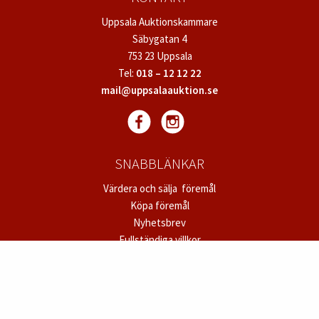
Uppsala Auktionskammare
Säbygatan 4
753 23 Uppsala
Tel:
018 – 12 12 22
mail@uppsalaauktion.se
SNABBLÄNKAR
Värdera och sälja föremål
Köpa föremål
Nyhetsbrev
Fullständiga villkor
Dataskyddspolicy