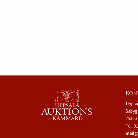
KON
Uppsa
Säbyg
753 23
Tel:
01
mail@