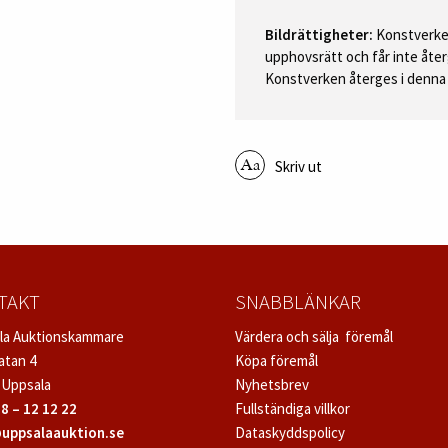
Bildrättigheter:
Konstverken
upphovsrätt och får inte åter
Konstverken återges i denna 
Skriv ut
TAKT
SNABBLÄNKAR
la Auktionskammare
Värdera och sälja föremål
atan 4
Köpa föremål
 Uppsala
Nyhetsbrev
8 – 12 12 22
Fullständiga villkor
uppsalaauktion.se
Dataskyddspolicy