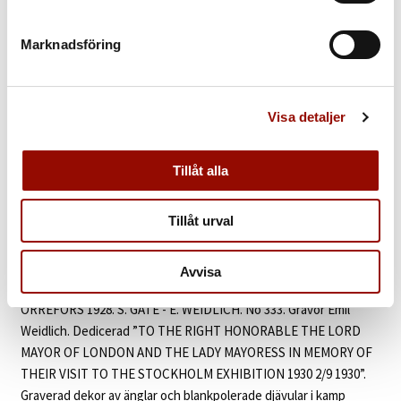
111. SIMON GATE
Marknadsföring
UTROP
200.000 - 300.000 SEK
€ 18.000 - 28.000
Visa detaljer
KLUBBAT PRIS
Tillåt alla
230.000 SEK
Tillåt urval
KATALOGTEXT
Simon Gate
(1883‑1945). Praktvas. Swedish Grace. ”Himmel och
Avvisa
Helvete” (Ljus och Mörker). Modell G 333. Orrefors 1928. Signerad
ORREFORS 1928. S. GATE - E. WEIDLICH. No 333. Gravör Emil
Weidlich. Dedicerad ”TO THE RIGHT HONORABLE THE LORD
MAYOR OF LONDON AND THE LADY MAYORESS IN MEMORY OF
THEIR VISIT TO THE STOCKHOLM EXHIBITION 1930 2/9 1930”.
Graverad dekor av änglar och blankpolerade djävular i kamp