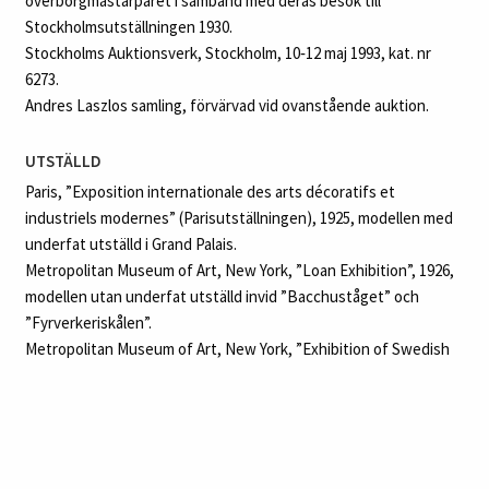
överborgmästarparet i samband med deras besök till
Stockholmsutställningen 1930.
Stockholms Auktionsverk, Stockholm, 10‑12 maj 1993, kat. nr
6273.
Andres Laszlos samling, förvärvad vid ovanstående auktion.
UTSTÄLLD
Paris, ”Exposition internationale des arts décoratifs et
industriels modernes” (Parisutställningen), 1925, modellen med
underfat utställd i Grand Palais.
Metropolitan Museum of Art, New York, ”Loan Exhibition”, 1926,
modellen utan underfat utställd invid ”Bacchuståget” och
”Fyrverkeriskålen”.
Metropolitan Museum of Art, New York, ”Exhibition of Swedish
Contemporary Decorative Arts”, 18 januari-27 februari 1927,
modellen sannolikt utställd.
Barcelona, ”Exposición Internacional de Barcelona”
(världsutställningen), 1929, ett rökfärgat exemplar av modellen
utan underfat utställt i svenska paviljongen, sannolikt samma