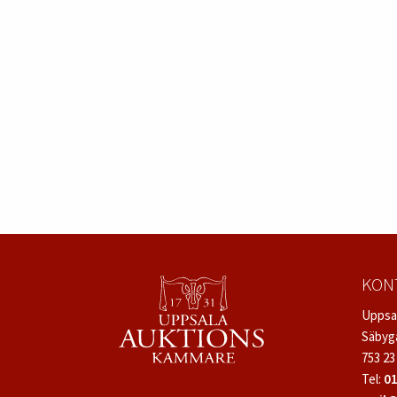
KON
Uppsa
Säbyg
753 23
Tel:
01