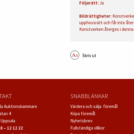
Följerätt:
Ja
Bildrättigheter:
Konstverken
upphovsrätt och får inte åter
Konstverken återges i denna 
Skriv ut
TAKT
SNABBLÄNKAR
la Auktionskammare
Värdera och sälja föremål
atan 4
Köpa föremål
 Uppsala
Nyhetsbrev
8 – 12 12 22
Fullständiga villkor