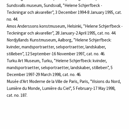
Sundsvalls museum, Sundsvall, ”Helene Schjerfbeck -
Teckningar och akvareller”, 3 December 1994‑8 January 1995, cat.
no. 44.
Amos Anderssons konstmuseum, Helsinki, ”Helene Schjerfbeck -
Teckningar och akvareller”, 28 January-2 April 1995, cat. no. 44.
Nordjyllands Kunstmuseum, Aalborg, ”Helene Schjerfbeck:
kvinder, mandsportraetter, selvportraetter, landskaber,
stilleben”, 12 September-16 November 1997, cat. no. 46.
Turku Art Museum, Turku, ”Helene Schjerfbeck: kvinder,
mandsportraetter, selvportraetter, landskaber, stilleben”, 5
December 1997‑29 March 1998, cat. no. 46.
Musée d’Art Moderne de la Ville de Paris, Paris, ”Visions du Nord,
Lumière du Monde, Lumière du Ciel”, 5 February-17 May 1998,
cat. no. 187.
Hamburger Kunsthalle, Hamburg, ”Helene Schjerfbeck
1862‑1946”, 2 February-6 May 2007, cat. no. 120.
Gemeentemuseum, Den Haag, ”Helene Schjerfbeck 1862‑1946”,
17 May-2 September 2007, cat. no. 120.