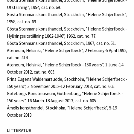
With inscription and signature in pencil on the reverse: ”Studie
till Berlintavlan Schjerfbeck”.
Compare with the oil on canvas ”Flicka med basker” in Didrichsen
Art Museum, Helsinki.
PROVENIENS
The collection of art dealer Gösta Stenman (1888-1947), inv. no.
5096.
Thence by descent within the Stenman family.
Bukowskis, Stockholm, 19 October 1987, lot 24.
An important Swedish private collection.
UTSTÄLLD
Helsingfors Konsthall, Helsinki, ”Nykytaide r.y - Nutidskonst r.f.
Helene Schjerfbeck - minnesutställning”, 10 April-10 May 1954,
cat. no. 143.
Gösta Stenmans konsthandel, Stockholm, ”Helene Schjerfbeck -