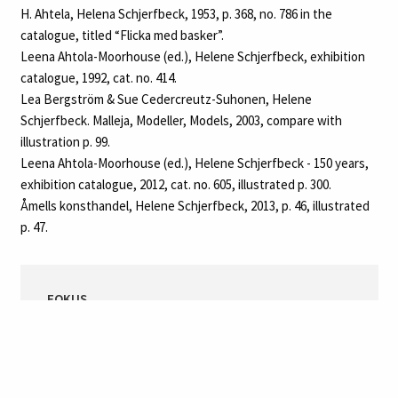
Utställning”, 1954, cat. no. 69.
Gösta Stenmans konsthandel, Stockholm, ”Helene Schjerfbeck”,
1958, cat. no. 69.
Gösta Stenmans konsthandel, Stockholm, ”Helene Schjerfbeck -
Hyllningsutställning 1862-1946”, 1962, cat. no. 77.
Gösta Stenmans konsthandel, Stockholm, 1967, cat. no. 51.
Ateneum, Helsinki, ”Helene Schjerfbeck”, 2 February-5 April 1992,
cat. no. 414.
Ateneum, Helsinki, ”Helene Schjerfbeck - 150 years”, 1 June-14
October 2012, cat. no. 605.
Prins Eugens Waldemarsudde, Stockholm, ”Helene Schjerfbeck -
150 years”, 3 November 2012‑12 February 2013, cat. no. 605.
Göteborgs Konstmuseum, Gothenburg, ”Helene Schjerfbeck -
150 years”, 16 March-18 August 2013, cat. no. 605.
Åmells konsthandel, Stockholm, ”Helene Schjerfbeck”, 5‑19
October 2013.
LITTERATUR