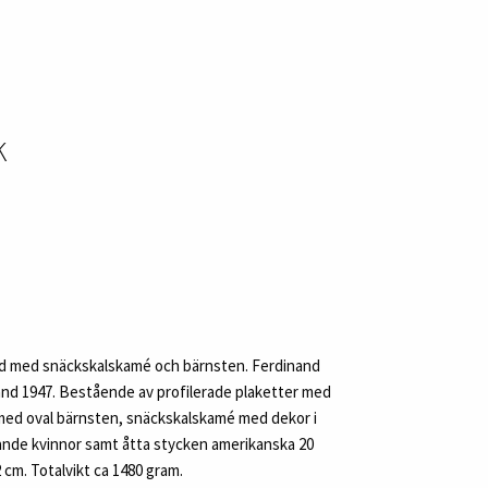
K
ld med snäckskalskamé och bärnsten. Ferdinand
and 1947. Bestående av profilerade plaketter med
at med oval bärnsten, snäckskalskamé med dekor i
erande kvinnor samt åtta stycken amerikanska 20
 cm. Totalvikt ca 1480 gram.