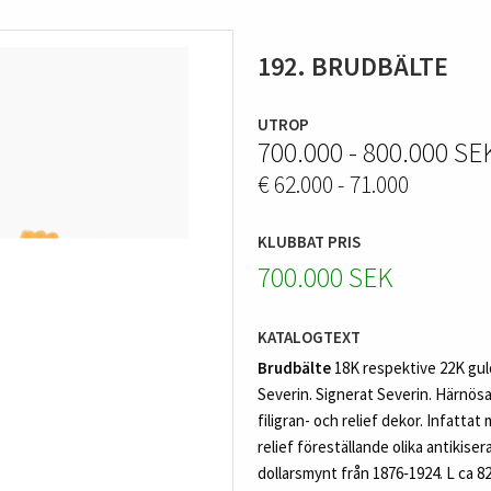
192. BRUDBÄLTE
UTROP
700.000 - 800.000 SE
€ 62.000 - 71.000
KLUBBAT PRIS
700.000 SEK
KATALOGTEXT
Brudbälte
18K respektive 22K gu
Severin. Signerat Severin. Härnös
filigran- och relief dekor. Infatt
relief föreställande olika antikis
dollarsmynt från 1876‑1924. L ca 82