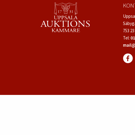
KON
Uppsa
Säbyg
753 23
Tel:
01
mail@