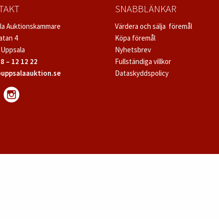
TAKT
SNABBLÄNKAR
la Auktionskammare
Värdera och sälja föremål
atan 4
Köpa föremål
 Uppsala
Nyhetsbrev
8 – 12 12 22
Fullständiga villkor
uppsalaauktion.se
Dataskyddspolicy