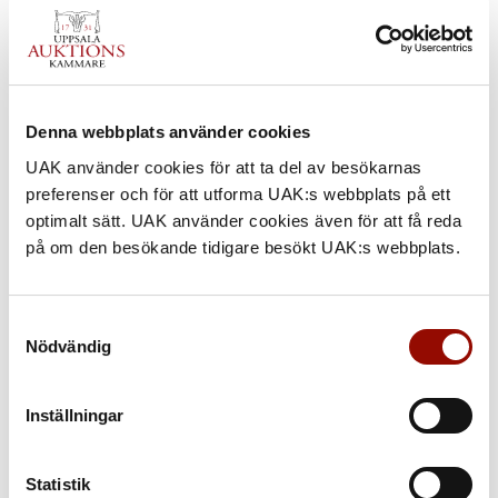
Denna webbplats använder cookies
UAK använder cookies för att ta del av besökarnas
521. LOTTE LASERSTEIN
preferenser och för att utforma UAK:s webbplats på ett
optimalt sätt. UAK använder cookies även för att få reda
på om den besökande tidigare besökt UAK:s webbplats.
UTROP
25.000 - 30.000 SEK
€ 2.100 - 2.600
Samtyckesval
Nödvändig
KLUBBAT PRIS
25.000 SEK
Inställningar
KATALOGTEXT
Statistik