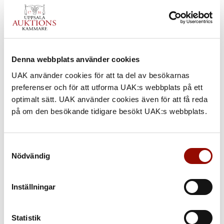
Denna webbplats använder cookies
UAK använder cookies för att ta del av besökarnas
preferenser och för att utforma UAK:s webbplats på ett
optimalt sätt. UAK använder cookies även för att få reda
på om den besökande tidigare besökt UAK:s webbplats.
Samtyckesval
Nödvändig
240. FRANÇOIS-RAOUL LARCHE
Inställningar
UTROP
Statistik
30.000 - 40.000 SEK