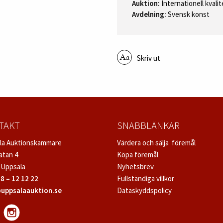
Auktion:
Internationell kvali
Avdelning:
Svensk konst
Skriv ut
TAKT
SNABBLÄNKAR
la Auktionskammare
Värdera och sälja föremål
atan 4
Köpa föremål
 Uppsala
Nyhetsbrev
8 – 12 12 22
Fullständiga villkor
uppsalaauktion.se
Dataskyddspolicy