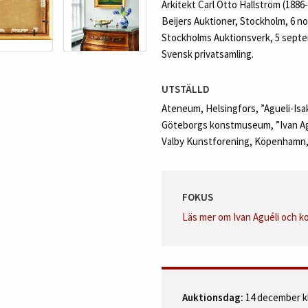
Arkitekt Carl Otto Hallström (1886
Beijers Auktioner, Stockholm, 6 no
Stockholms Auktionsverk, 5 septem
Svensk privatsamling.
UTSTÄLLD
Ateneum, Helsingfors, ”Agueli-Isa
Göteborgs konstmuseum, ”Ivan Aguél
Valby Kunstforening, Köpenhamn, ”
FOKUS
Läs mer om Ivan Aguéli och 
Auktionsdag:
14 december kl