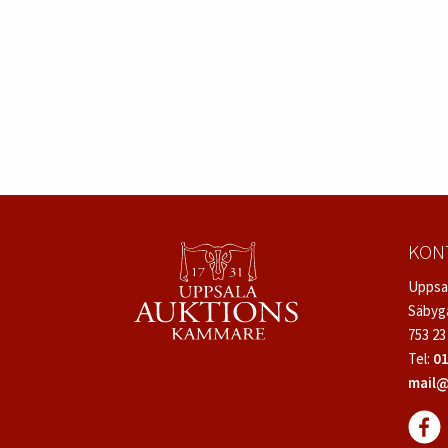
KON
Uppsa
Säbyg
753 23
Tel:
01
mail@