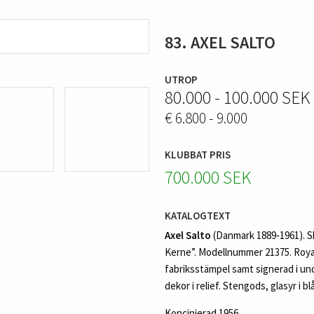
83. AXEL SALTO
UTROP
80.000 - 100.000 SEK
€ 6.800 - 9.000
KLUBBAT PRIS
700.000 SEK
KATALOGTEXT
Axel Salto
(Danmark 1889‑1961). S
Kerne”. Modellnummer 21375. Roy
fabriksstämpel samt signerad i un
dekor i relief. Stengods, glasyr i b
Koncipierad 1956.