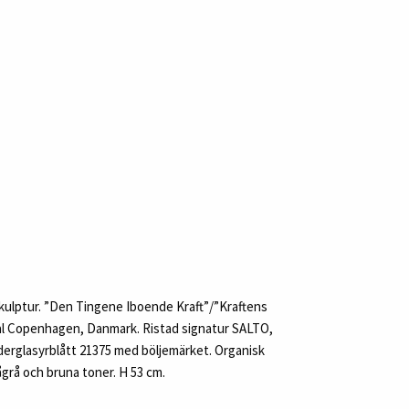
kulptur. ”Den Tingene Iboende Kraft”/”Kraftens
al Copenhagen, Danmark. Ristad signatur SALTO,
derglasyrblått 21375 med böljemärket. Organisk
lågrå och bruna toner. H 53 cm.