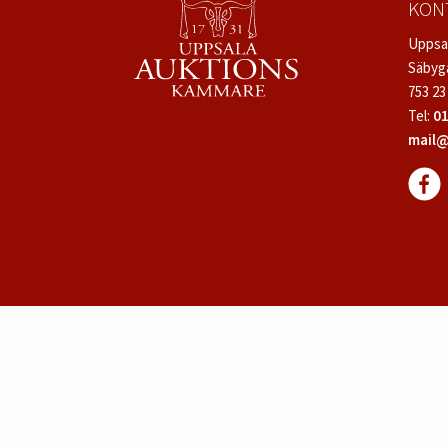
KON
Uppsa
Säbyg
753 23
Tel:
01
mail@