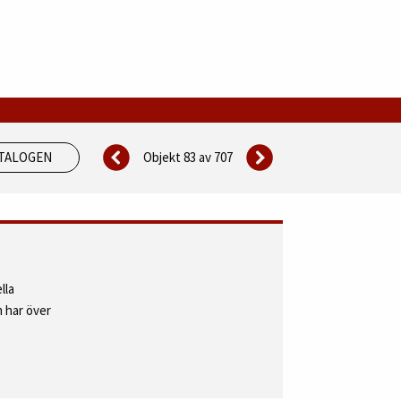
Objekt 83 av
707
ATALOGEN
lla
 har över