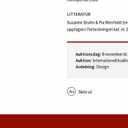
LITTERATUR
Susanne Bruhn & Pia Wirnfeldt (re
upptagen i förteckningen kat. nr 2
Auktionsdag:
8 november kl 
Auktion:
Internationell kvali
Avdelning:
Design
Skriv ut