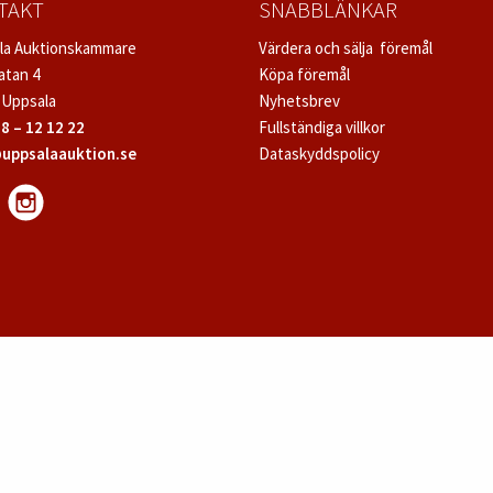
TAKT
SNABBLÄNKAR
la Auktionskammare
Värdera och sälja föremål
atan 4
Köpa föremål
 Uppsala
Nyhetsbrev
8 – 12 12 22
Fullständiga villkor
uppsalaauktion.se
Dataskyddspolicy