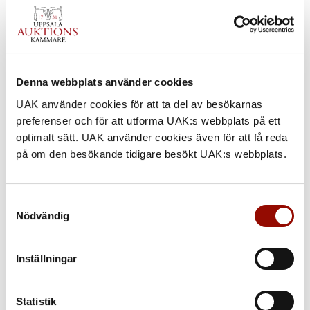
Denna webbplats använder cookies
359. JACOB HÄGG
UAK använder cookies för att ta del av besökarnas
preferenser och för att utforma UAK:s webbplats på ett
optimalt sätt. UAK använder cookies även för att få reda
UTROP
på om den besökande tidigare besökt UAK:s webbplats.
200.000 - 250.000 SEK
€ 17.000 - 21.000
Samtyckesval
Nödvändig
KLUBBAT PRIS
260.000 SEK
Inställningar
KATALOGTEXT
Jacob Hägg
(1839‑1931). ”Fransk kapare av chasse-marée-typ
Statistik