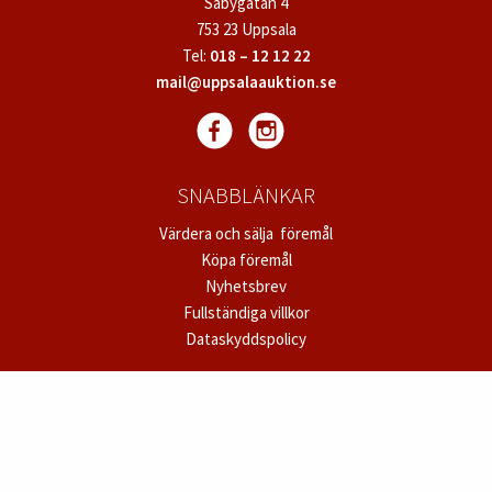
Säbygatan 4
753 23 Uppsala
Tel:
018 – 12 12 22
mail@uppsalaauktion.se
SNABBLÄNKAR
Värdera och sälja föremål
Köpa föremål
Nyhetsbrev
Fullständiga villkor
Dataskyddspolicy