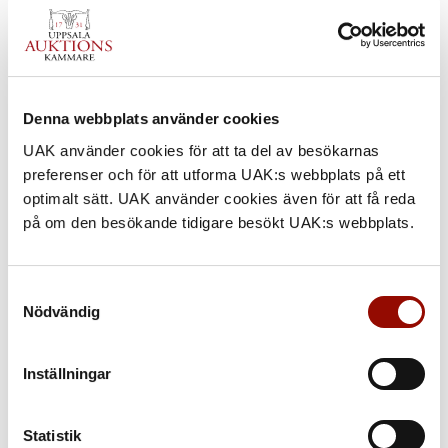
Denna webbplats använder cookies
UAK använder cookies för att ta del av besökarnas
preferenser och för att utforma UAK:s webbplats på ett
optimalt sätt. UAK använder cookies även för att få reda
på om den besökande tidigare besökt UAK:s webbplats.
Samtyckesval
Nödvändig
149. LOTHAR SCHREYER
Inställningar
UTROP
3.000 - 4.000 SEK
€ 260 - 350
Statistik