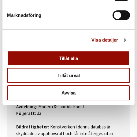
KLUBBAT PRIS
Marknadsföring
3.200 SEK
KATALOGTEXT
Visa detaljer
Lothar Schreyer
Tyskland 1886-1966. Komposition. Signerad och
daterad Schreyer 1922. Blandteknik, 18 x 10,5 cm (bladmått).
Tillåt alla
Med "Staatliches Bauhaus Weimar" stämpel.
Tillåt urval
Avvisa
Auktionsdag:
18 april kl 10:00 CEST
Auktion:
Kvalitetsauktion 18 - 19 april 2023
Avdelning:
Modern & samtida konst
Följerätt:
Ja
Bildrättigheter:
Konstverken i denna databas är
skyddade av upphovsrätt och får inte återges utan