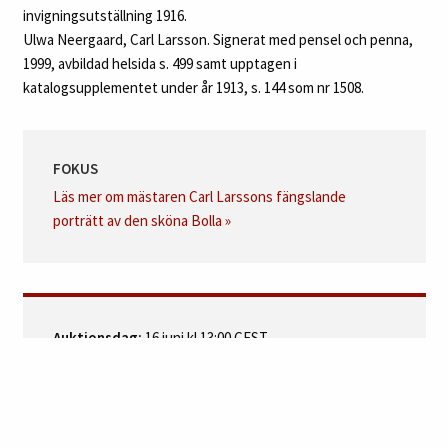
invigningsutställning 1916.
Ulwa Neergaard, Carl Larsson. Signerat med pensel och penna,
1999, avbildad helsida s. 499 samt upptagen i
katalogsupplementet under år 1913, s. 144 som nr 1508.
FOKUS
Läs mer om mästaren Carl Larssons fängslande
porträtt av den sköna Bolla »
Auktionsdag:
16 juni kl 13:00 CEST
Auktion:
Internationell kvalitetsauktion 14 - 18 juni
2022
Avdelning:
Svensk konst