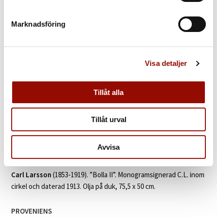
Marknadsföring
728. CARL LARSSON
Visa detaljer
UTROP
1.500.000 - 2.000.000 SEK
€ 142.000 - 190.000
Tillåt alla
KLUBBAT PRIS
Tillåt urval
Åter
Avvisa
KATALOGTEXT
Carl Larsson
(1853‑1919). ”Bolla II”. Monogramsignerad C.L. inom
cirkel och daterad 1913. Olja på duk, 75,5 x 50 cm.
PROVENIENS