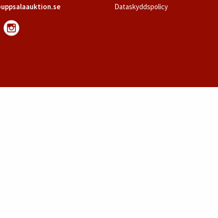
uppsalaauktion.se
Dataskyddspolicy