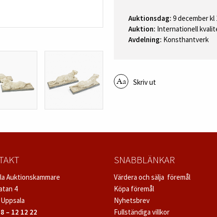
Auktionsdag:
9 december kl 
Auktion:
Internationell kvali
Avdelning:
Konsthantverk
Skriv ut
TAKT
SNABBLÄNKAR
la Auktionskammare
Värdera och sälja föremål
atan 4
Köpa föremål
 Uppsala
Nyhetsbrev
8 – 12 12 22
Fullständiga villkor