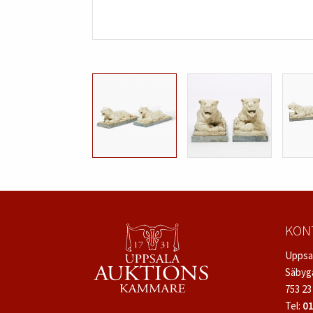
KON
Uppsa
Säbyg
753 23
Tel:
01