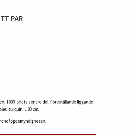
ETT PAR
ien, 1800-talets senare del. Föreställande liggande
leu turquin. L 83 cm.
 Kronofogdemyndigheten.