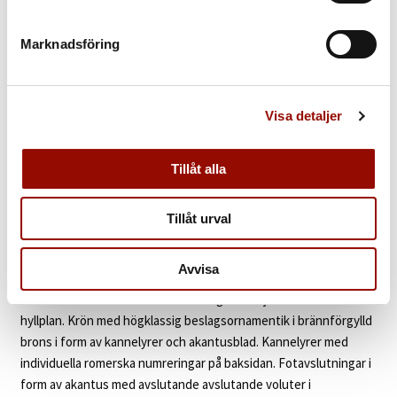
€ 59.000 - 78.000
Marknadsföring
KLUBBAT PRIS
Åter
Visa detaljer
KATALOGTEXT
Tillåt alla
Bokhylla
Högklassigt gustavianskt stockholmsarbete av Georg
Haupt (verksam som kunglig hovschatullmakare och
ämbetsmästare 1770‑1784). Under krönet med påskrift i blyerts
Tillåt urval
”Stockholm”. Rak form. Sidostyckena fanerade med amarant,
jakaranda och ljus sockerkist samt med åder i lönn eller buxbom.
Avvisa
Intarsiadekor med optisk reliefverkan. Invändigt samt hyllplan
fanerade med libanonceder. Invändigt med sju sektioner med
hyllplan. Krön med högklassig beslagsornamentik i brännförgylld
brons i form av kannelyrer och akantusblad. Kannelyrer med
individuella romerska numreringar på baksidan. Fotavslutningar i
form av akantus med avslutande avslutande voluter i