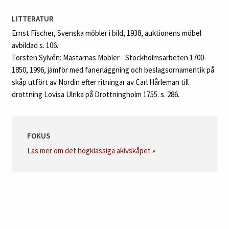
LITTERATUR
Ernst Fischer, Svenska möbler i bild, 1938, auktionens möbel
avbildad s. 106.
Torsten Sylvén: Mästarnas Möbler - Stockholmsarbeten 1700-
1850, 1996, jämför med fanerläggning och beslagsornamentik på
skåp utfört av Nordin efter ritningar av Carl Hårleman till
drottning Lovisa Ulrika på Drottningholm 1755. s. 286.
FOKUS
Läs mer om det högklassiga akivskåpet »
Auktionsdag:
9 december kl 10:00 CET
Auktion:
Internationell kvalitetsauktion 8 - 10