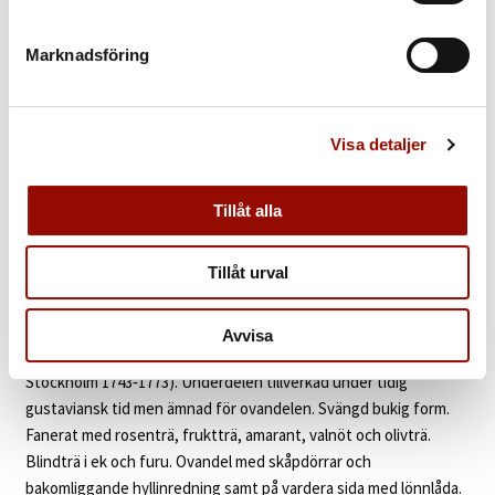
417. ARKIVSKÅP
Marknadsföring
UTROP
200.000 - 300.000 SEK
€ 20.000 - 29.000
Visa detaljer
KLUBBAT PRIS
Tillåt alla
Åter
Tillåt urval
KATALOGTEXT
Arkivskåp
Högklassigt stockholmsarbete i rokoko. Ovandelen
Avvisa
tillskriven Lorentz (Lars) Nordin (verksam som ämbetsmästare i
Stockholm 1743‑1773). Underdelen tillverkad under tidig
gustaviansk tid men ämnad för ovandelen. Svängd bukig form.
Fanerat med rosenträ, fruktträ, amarant, valnöt och olivträ.
Blindträ i ek och furu. Ovandel med skåpdörrar och
bakomliggande hyllinredning samt på vardera sida med lönnlåda.