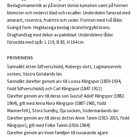
Beslagornamentik av på krönet dorisk kymation samt på hörnen
blomster och nederst blad och rocailler. Underdelen fanerad med
amarant, rosenträ, fruktträ och ceder. Fronten med två lådor.
Svängd form. Högklassiga beslag i brännförgylld brons.
Draghandtag med dekor av palmblad. Underdelens lådor
försedda med spår. L 119, B 83, H 164 cm.
PROVENIENS
Sannolikt ätten Silfverschiöld, Kobergs slott, Lagmansereds
socken, Västra Götalands län.
Sannolikt därefter genom arv till Lovisa Klingspor (1859-1934,
född Silfverschiöld) och Carl Klingspor (1847-1911)
Därefter genom arv till deras son Gustaf Adolf Klingspor (1882-
1964), gift med Anna Nora Klingspor (1887-1965, född
Mannerfelt), Stora Sundby, Öja socken, Södermanlands län.
Därefter genom arv till deras dotter Anne Tamm (1915-2015, född
Klingspor), gift med Folke Tamm (1916-1964).
Därefter genom arv inom familjen till nuvarande ägare.