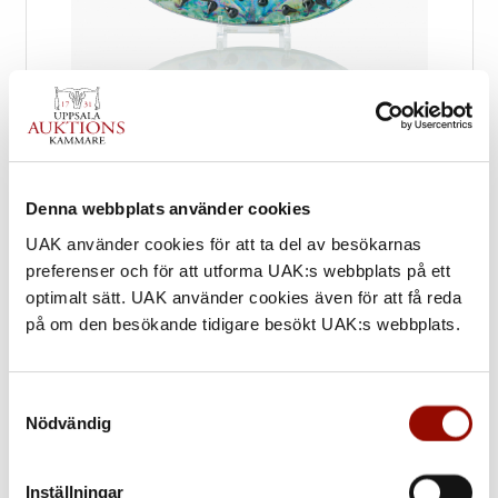
Denna webbplats använder cookies
UAK använder cookies för att ta del av besökarnas
preferenser och för att utforma UAK:s webbplats på ett
589. BIRGER KAIPIAINEN
optimalt sätt. UAK använder cookies även för att få reda
på om den besökande tidigare besökt UAK:s webbplats.
UTROP
40.000 - 60.000 SEK
Samtyckesval
€ 4.000 - 6.000
Nödvändig
KLUBBAT PRIS
Inställningar