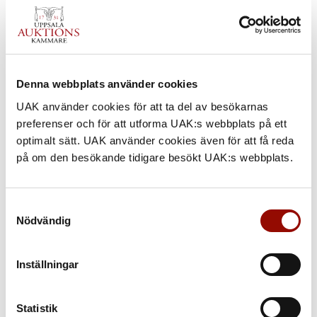
Denna webbplats använder cookies
UAK använder cookies för att ta del av besökarnas
preferenser och för att utforma UAK:s webbplats på ett
optimalt sätt. UAK använder cookies även för att få reda
på om den besökande tidigare besökt UAK:s webbplats.
180. SKED
Samtyckesval
Nödvändig
UTROP
80.000 - 100.000 SEK
€ 7.900 - 10.000
Inställningar
KLUBBAT PRIS
Statistik