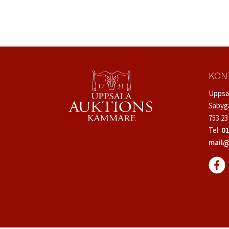
KON
Uppsa
Säbyg
753 23
Tel:
01
mail@