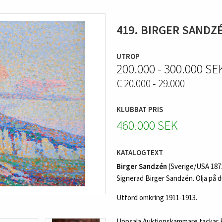
419. BIRGER SANDZ
UTROP
200.000 - 300.000 SE
€ 20.000 - 29.000
KLUBBAT PRIS
460.000 SEK
KATALOGTEXT
Birger Sandzén
(Sverige/USA 1871
Signerad Birger Sandzén. Olja på d
Utförd omkring 1911‑1913.
Uppsala Auktionskammare tackar R