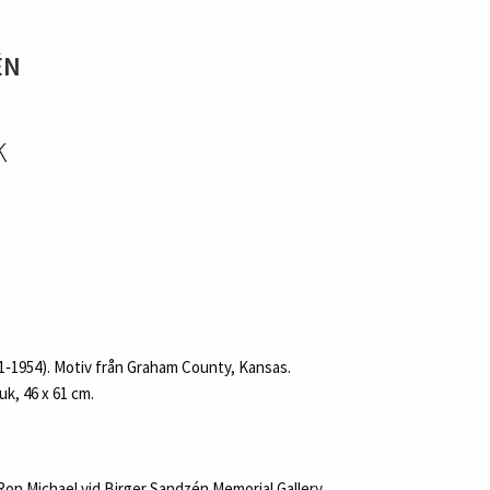
ÉN
K
‑1954). Motiv från Graham County, Kansas.
uk, 46 x 61 cm.
on Michael vid Birger Sandzén Memorial Gallery