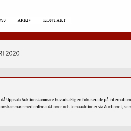
OSS
ARKIV
KONTAKT
I 2020
d då Uppsala Auktionskammare huvudsakligen fokuserade på Internatione
ktionskammare med onlineauktioner och temaauktioner via Auctionet, som