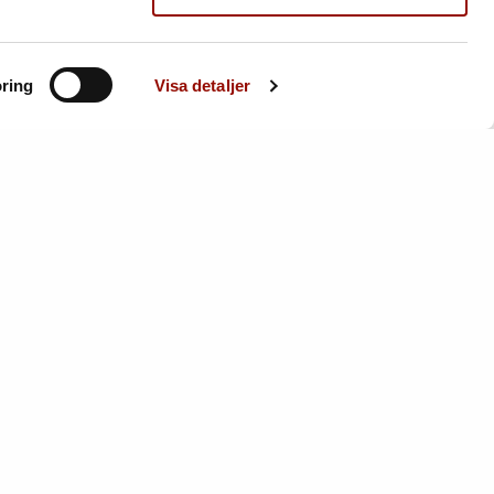
ring
Visa detaljer
20. BENGT LINDSTRÖM
d
1925-2008. Komposition med figurer.
Signerad Lindström. Olja på duk...
Utrop:
20.000 - 25.000 SEK
Klubbat pris:
29.000 SEK