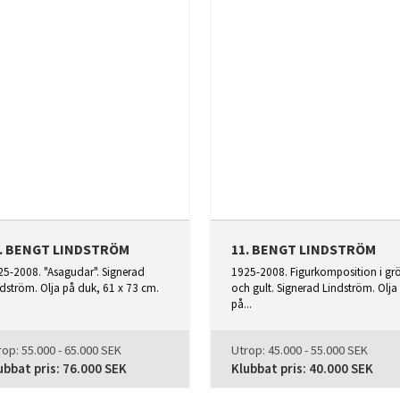
0. BENGT LINDSTRÖM
11. BENGT LINDSTRÖM
25-2008. "Asagudar". Signerad
1925-2008. Figurkomposition i gr
dström. Olja på duk, 61 x 73 cm.
och gult. Signerad Lindström. Olja
på...
rop:
55.000 - 65.000 SEK
Utrop:
45.000 - 55.000 SEK
ubbat pris:
76.000 SEK
Klubbat pris:
40.000 SEK