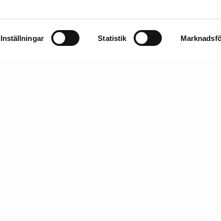
Inställningar
Statistik
Marknadsfö
8. BENGT LINDSTRÖM
19. BENGT LINDSTRÖM
5-2008. Stilleben med frukter och
1925-2008. Komposition. Signera
na. Signerad Bengt Lindström...
Lindström. Olja på duk...
rop:
6.000 - 8.000 SEK
Utrop:
20.000 - 25.000 SEK
ubbat pris:
6.000 SEK
Klubbat pris:
19.000 SEK