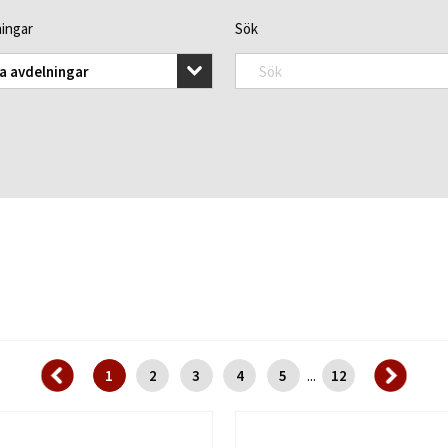
ingar
Sök
la avdelningar
1
2
3
4
5
12