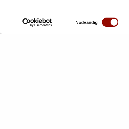
Samtyckesval
Nödvändig
17. BENGT LINDSTRÖM
1
1925-2008. Komposition med figur.
192
Signerad Lindström. Olja på duk...
kan
Utrop:
40.000 - 50.000 SEK
Ut
Klubbat pris:
38.000 SEK
Kl