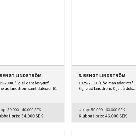
. BENGT LINDSTRÖM
3. BENGT LINDSTRÖM
5-2008. "Soleil dans les yeux".
1925-2008. "Död man talar inte".
gnerad Lindström samt daterad -61
Signerad Lindström. Olja på duk...
rop:
30.000 - 40.000 SEK
Utrop:
50.000 - 60.000 SEK
ubbat pris:
34.000 SEK
Klubbat pris:
46.000 SEK