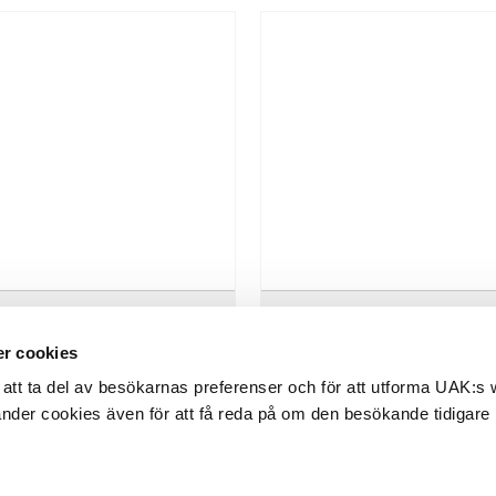
4. BENGT LINDSTRÖM
15. BENGT LINDSTRÖM
r cookies
5-2008. Vit figur. Signerad
1925-2008. Figurkomposition.
dström. Olja på duk, 61 x 50 cm.
Signerad Lindström. Akryl på papp
att ta del av besökarnas preferenser och för att utforma UAK:s
lagt på...
änder cookies även för att få reda på om den besökande tidigare
rop:
30.000 - 40.000 SEK
Utrop:
10.000 - 15.000 SEK
ubbat pris:
38.000 SEK
Klubbat pris:
12.000 SEK