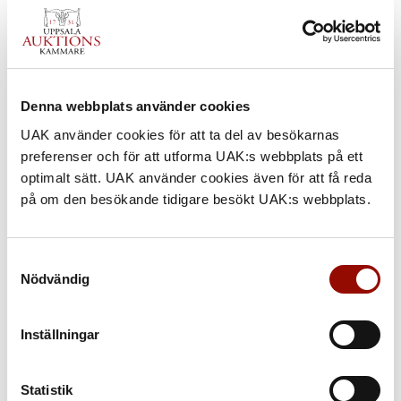
901. HELMER OSSLUND
Denna webbplats använder cookies
UTROP
UAK använder cookies för att ta del av besökarnas
500.000 - 600.000 SEK
preferenser och för att utforma UAK:s webbplats på ett
optimalt sätt. UAK använder cookies även för att få reda
€ 48.000 - 57.000
på om den besökande tidigare besökt UAK:s webbplats.
KLUBBAT PRIS
540.000 SEK
Samtyckesval
Nödvändig
KATALOGTEXT
Helmer Osslund
(1866‑1938). Höstlandskap vid Junsele. Signerad
Inställningar
Helmer Osslund. Olja på duk lagd på pannå, 50,5 x 101 cm.
Två versioner av samma motiv finns upptagna i August Anians
Statistik