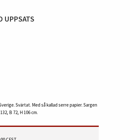
D UPPSATS
verige. Svärtat. Med så kallad serre papier. Sargen
 132, B 72, H 106 cm.
0:00 CEST