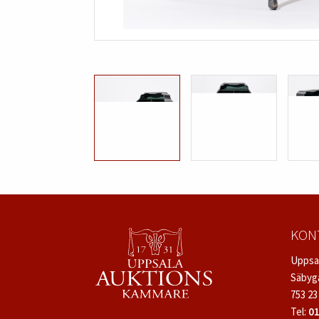
KON
Uppsa
Säbyg
753 23
Tel:
01