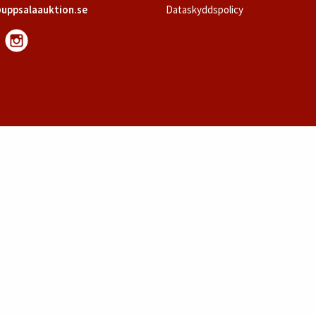
uppsalaauktion.se
Dataskyddspolicy