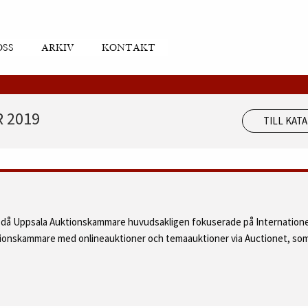
OSS
ARKIV
KONTAKT
 2019
TILL KAT
d då Uppsala Auktionskammare huvudsakligen fokuserade på Internatione
ktionskammare med onlineauktioner och temaauktioner via Auctionet, som