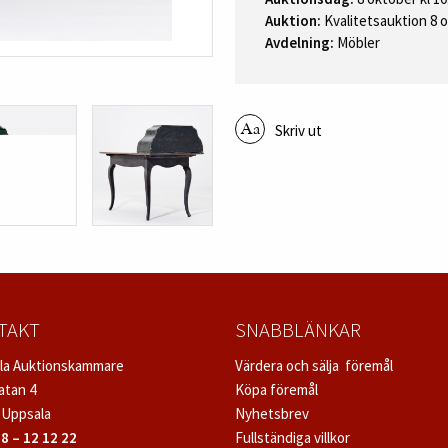
Auktion:
Kvalitetsauktion 8 
Avdelning:
Möbler
Skriv ut
TAKT
SNABBLÄNKAR
la Auktionskammare
Värdera och sälja föremål
atan 4
Köpa föremål
 Uppsala
Nyhetsbrev
8 – 12 12 22
Fullständiga villkor