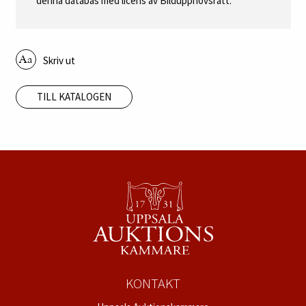
FOKUS
Read more about Fernand Léger’s La grande Margot
here »
Auktionsdag:
12 juni kl 12:00 CEST
Auktion:
Internationell kvalitetsauktion 11 - 14 juni
2019
Avdelning:
Internationell konst
Följerätt:
Ja
Bildrättigheter:
Konstverken i denna databas är
skyddade av upphovsrätt och får inte återges utan
rättighetshavarnas tillstånd. Konstverken återges i
denna databas med licens av Bildupphovsrätt.