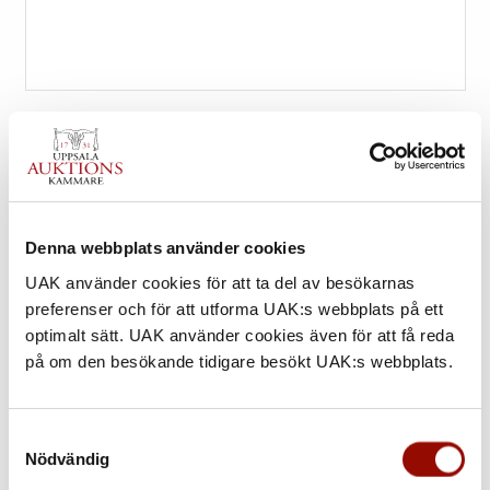
Denna webbplats använder cookies
227. ISAAC GRÜNEWALD
UAK använder cookies för att ta del av besökarnas
preferenser och för att utforma UAK:s webbplats på ett
optimalt sätt. UAK använder cookies även för att få reda
UTROP
på om den besökande tidigare besökt UAK:s webbplats.
400.000 - 600.000 SEK
€ 40.000 - 60.000
Samtyckesval
Nödvändig
KLUBBAT PRIS